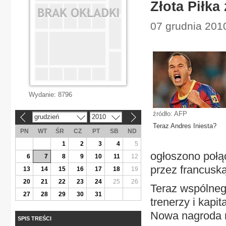
Złota Piłka
07 grudnia 2010
Wydanie:
8796
źródło: AFP
grudzień
2010
«
»
Teraz Andres Iniesta?
PN
WT
ŚR
CZ
PT
SB
ND
1
2
3
4
5
ogłoszono połą
6
7
8
9
10
11
12
przez francuską
13
14
15
16
17
18
19
20
21
22
23
24
25
26
Teraz wspólneg
27
28
29
30
31
trenerzy i kapi
Nowa nagroda n
SPIS TREŚCI