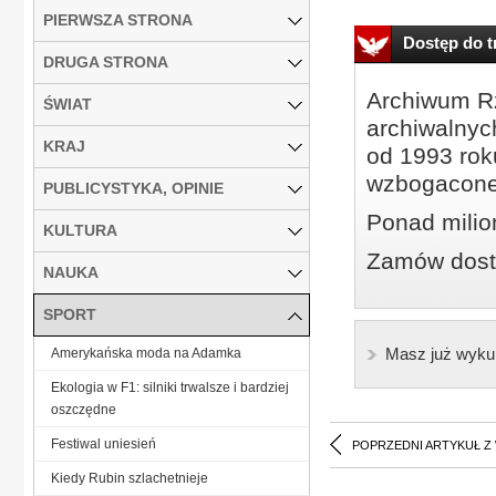
PIERWSZA STRONA
Dostęp do tr
DRUGA STRONA
Archiwum Rz
ŚWIAT
archiwalnyc
KRAJ
od 1993 roku
wzbogacone
PUBLICYSTYKA, OPINIE
Ponad milio
KULTURA
Zamów dostę
NAUKA
SPORT
Masz już wyku
Amerykańska moda na Adamka
Ekologia w F1: silniki trwalsze i bardziej
oszczędne
Festiwal uniesień
POPRZEDNI ARTYKUŁ Z
Kiedy Rubin szlachetnieje