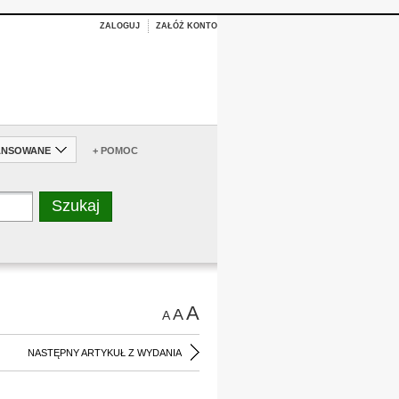
ZALOGUJ
ZAŁÓŻ KONTO
ANSOWANE
+ POMOC
A
A
A
NASTĘPNY ARTYKUŁ Z WYDANIA