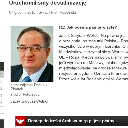
Uruchomiliśmy destalinizację
07 grudnia 2010 | Świat | Piotr Kościński
Rz: Jak ocenia pan tę wizytę?
Jacek Saryusz-Wolski: Na pewno jes
o przełomie, bo stosunki Polska – Ros
wszystko idzie w dobrym kierunku. Ch
Miedwiediew zatrzymał się w Warszawi
UE – Rosja. Kiedyś nawoływaliśmy, by
jeśli wyrusza do Moskwy, miała międz
międzylądowanie, na drodze Moskwa 
rosyjski prezydent. Oznacza to przewar
D
Przez wiele lat Rosjanie omijali Warsz
5
autor zdjęcia: Dominik
12
Pisarek
źródło: Fotorzepa
19
Jacek Saryusz-Wolski
26
Dostęp do treści Archiwum.rp.pl jest płatny.