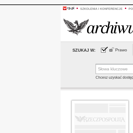
SZKOLENIA I KONFERENCJE
PO
Prawo
SZUKAJ W:
Chcesz uzyskać dostę