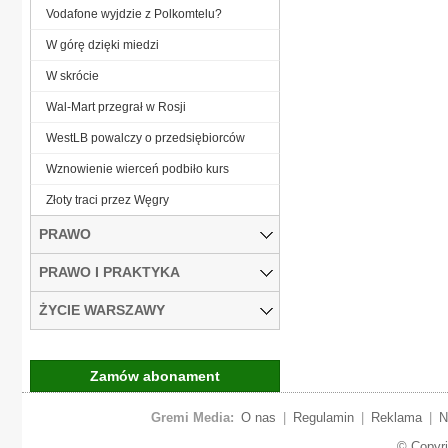
Vodafone wyjdzie z Polkomtelu?
W górę dzięki miedzi
W skrócie
Wal-Mart przegrał w Rosji
WestLB powalczy o przedsiębiorców
Wznowienie wierceń podbiło kurs
Złoty traci przez Węgry
PRAWO
PRAWO I PRAKTYKA
ŻYCIE WARSZAWY
Zamów abonament
Gremi Media:
O nas
|
Regulamin
|
Reklama
|
N
© Copyr