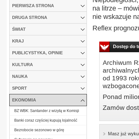
PIERWSZA STRONA
na litrze – mów
nie wskazuje n
DRUGA STRONA
Reflex prognozuj
ŚWIAT
KRAJ
Dostęp do tr
PUBLICYSTYKA, OPINIE
Archiwum Rz
KULTURA
archiwalnyc
NAUKA
od 1993 roku
wzbogacone
SPORT
Ponad milio
EKONOMIA
Zamów dostę
BZ WBK: Santander z wizytą w Komisji
Banki coraz częściej kupują lojalność
Bezrobocie sezonowo w górę
Masz już wyku