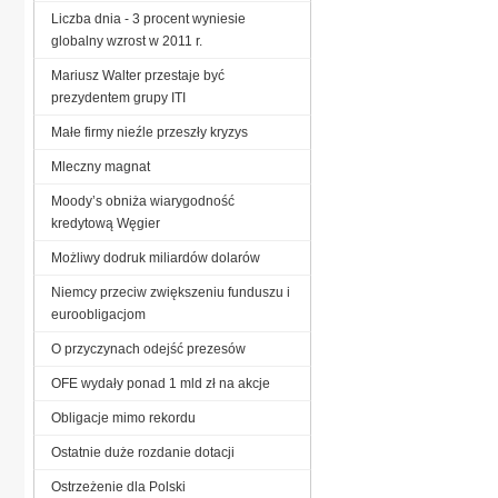
Liczba dnia - 3 procent wyniesie
globalny wzrost w 2011 r.
Mariusz Walter przestaje być
prezydentem grupy ITI
Małe firmy nieźle przeszły kryzys
Mleczny magnat
Moody’s obniża wiarygodność
kredytową Węgier
Możliwy dodruk miliardów dolarów
Niemcy przeciw zwiększeniu funduszu i
euroobligacjom
O przyczynach odejść prezesów
OFE wydały ponad 1 mld zł na akcje
Obligacje mimo rekordu
Ostatnie duże rozdanie dotacji
Ostrzeżenie dla Polski