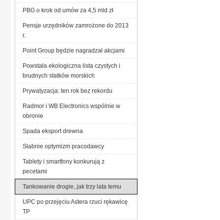
PBG o krok od umów za 4,5 mld zł
Pensje urzędników zamrożone do 2013
r.
Point Group będzie nagradzał akcjami
Powstała ekologiczna lista czystych i
brudnych statków morskich
Prywatyzacja: ten rok bez rekordu
Radmor i WB Electronics wspólnie w
obronie
Spada eksport drewna
Słabnie optymizm pracodawcy
Tablety i smartfony konkurują z
pecetami
Tankowanie drogie, jak trzy lata temu
UPC po przejęciu Astera rzuci rękawicę
TP