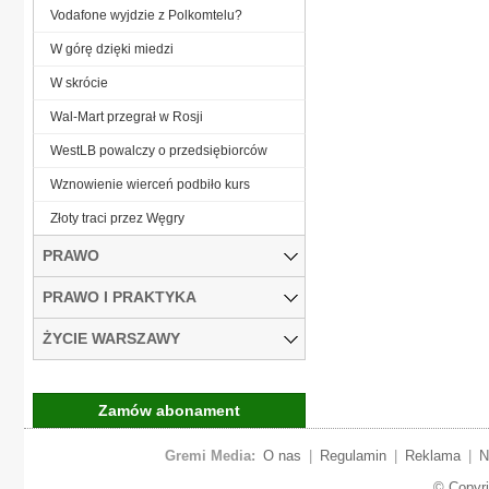
Vodafone wyjdzie z Polkomtelu?
W górę dzięki miedzi
W skrócie
Wal-Mart przegrał w Rosji
WestLB powalczy o przedsiębiorców
Wznowienie wierceń podbiło kurs
Złoty traci przez Węgry
PRAWO
PRAWO I PRAKTYKA
ŻYCIE WARSZAWY
Zamów abonament
Gremi Media:
O nas
|
Regulamin
|
Reklama
|
N
© Copyr