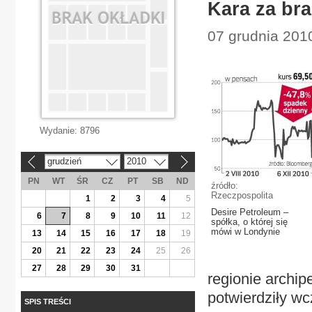
Kara za br
07 grudnia 2010
Wydanie:
8796
grudzień
2010
«
»
PN
WT
ŚR
CZ
PT
SB
ND
źródło:
Rzeczpospolita
1
2
3
4
5
Desire Petroleum –
6
7
8
9
10
11
12
spółka, o której się
mówi w Londynie
13
14
15
16
17
18
19
20
21
22
23
24
25
26
27
28
29
30
31
regionie archip
potwierdziły w
SPIS TREŚCI