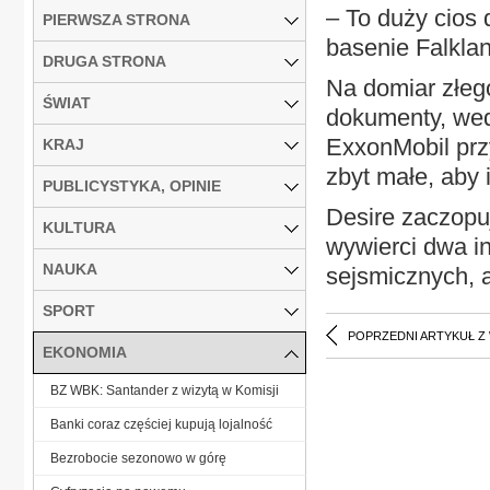
– To duży cios 
PIERWSZA STRONA
basenie Falklan
DRUGA STRONA
Na domiar złeg
ŚWIAT
dokumenty, wed
ExxonMobil prz
KRAJ
zbyt małe, aby 
PUBLICYSTYKA, OPINIE
Desire zaczopuj
KULTURA
wywierci dwa i
NAUKA
sejsmicznych, a
SPORT
POPRZEDNI ARTYKUŁ Z
EKONOMIA
BZ WBK: Santander z wizytą w Komisji
Banki coraz częściej kupują lojalność
Bezrobocie sezonowo w górę