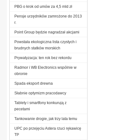
PBG o krok od umów za 4,5 mld zł
Pensje urzędników zamrożone do 2013
r.
Point Group będzie nagradzał akcjami
Powstała ekologiczna lista czystych i
brudnych statków morskich
Prywatyzacja: ten rok bez rekordu
Radmor i WB Electronics wspólnie w
obronie
Spada eksport drewna
Słabnie optymizm pracodawcy
Tablety i smartfony konkurują z
pecetami
Tankowanie drogie, jak trzy lata temu
UPC po przejęciu Astera rzuci rękawicę
TP