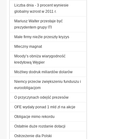
Liczba dnia - 3 procent wyniesie
globalny wzrost w 2011 r.
Mariusz Walter przestaje być
prezydentem grupy ITI
Małe firmy nieźle przeszły kryzys
Mleczny magnat
Moody’s obniża wiarygodność
kredytową Węgier
Możliwy dodruk miliardów dolarów
Niemcy przeciw zwiększeniu funduszu i
euroobligacjom
O przyczynach odejść prezesów
OFE wydały ponad 1 mld zł na akcje
Obligacje mimo rekordu
Ostatnie duże rozdanie dotacji
Ostrzeżenie dla Polski