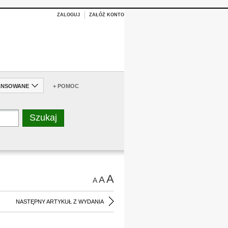
ZALOGUJ
ZAŁÓŻ KONTO
ANSOWANE
+ POMOC
A
A
A
NASTĘPNY ARTYKUŁ Z WYDANIA