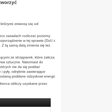
tworzyć
którymi zmierzą się od
ieco zasadach rozliczać poziomy
ozporządzenie w tej sprawie (DzU z
. Z tą samą datą zmienia się też
cymi ze strzępiarek, które zalicza
zywa sztuczne. Natomiast do
których nie da się poddać
e i pyły, odrębnie zawierające
 zostaną poddane odzyskowi energii.
biorca obliczy uzyskane przez