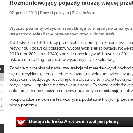
Rozmontowujący pojazdy muszą więcej prze
07 grudnia 2010 | Prawo i praktyka | Zofia Jóźwiak
Wyższe poziomy odzysku i recyklingu to niejedyne zmiany, z 
przyszłego roku firmy prowadzące stacje demontażu
Od 1 stycznia 2011 r. tacy przedsiębiorcy będą na zmienionych n
recyklingu i odzysku pojazdów wycofanych z eksploatacji. Nowe r
2010 r. nr 202, poz. 1340) zacznie obowiązywać 1 stycznia 2011 r
ustawa o recyklingu pojazdów wycofanych z eksploatacji.
Zgodnie z przepisami nadal tzw. frakcjami materiałowymi pochodzą
się do recyklingu, będą: metale żelazne, nieżelazne, szkło i twor
D
odzysku niebędącego recyklingiem zalicza się te frakcje tworzyw, 
5
recyklingowi – spalane z odzyskiem energii. To także lekkie frakcj
substancje niebezpieczne i niezawierające tych substancji, jeżeli
12
Rozporządzenie określa też wzory, na podstawie których przedsię
19
niego poziomy...
26
Dostęp do treści Archiwum.rp.pl jest płatny.