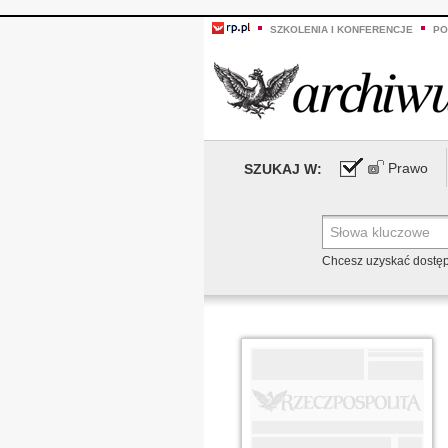
SZKOLENIA I KONFERENCJE
PO
Prawo
SZUKAJ W:
Chcesz uzyskać dostę