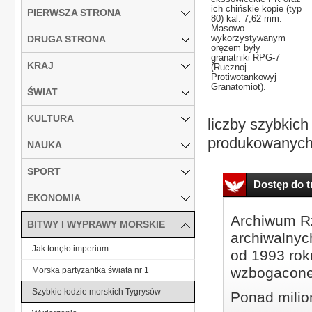
ich chińskie kopie (typ
PIERWSZA STRONA
80) kal. 7,62 mm.
Masowo
wykorzystywanym
DRUGA STRONA
orężem były
granatniki RPG-7
KRAJ
(Rucznoj
Protiwotankowyj
Granatomiot).
ŚWIAT
KULTURA
liczby szybkic
produkowanych s
NAUKA
SPORT
Dostęp do tr
EKONOMIA
Archiwum Rz
BITWY I WYPRAWY MORSKIE
archiwalnyc
Jak tonęło imperium
od 1993 roku
wzbogacone
Morska partyzantka świata nr 1
Szybkie łodzie morskich Tygrysów
Ponad milio