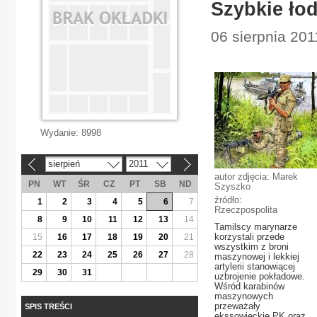
Szybkie ło
06 sierpnia 201
Wydanie:
8998
sierpień
2011
«
»
autor zdjęcia: Marek
PN
WT
ŚR
CZ
PT
SB
ND
Szyszko
źródło:
1
2
3
4
5
6
7
Rzeczpospolita
8
9
10
11
12
13
14
Tamilscy marynarze
korzystali przede
15
16
17
18
19
20
21
wszystkim z broni
22
23
24
25
26
27
28
maszynowej i lekkiej
artylerii stanowiącej
29
30
31
uzbrojenie pokładowe.
Wśród karabinów
maszynowych
przeważały
SPIS TREŚCI
ekssowieckie PK oraz