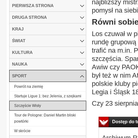
najbliższy mistr
PIERWSZA STRONA
pomysł na siebi
DRUGA STRONA
Równi sobi
KRAJ
Los czuwał w pi
ŚWIAT
rundę grupową 
trafić na m.in. 
KULTURA
szczęścia. Spar
NAUKA
Awiw czy PAOK 
był też w nim A
SPORT
polskie kluby p
Powrót na ziemię
Legia i Śląsk 1
Startuje Ligue 1: bez Jelenia, z szejkami
Czy 23 sierpnia
Szczęście Wisły
Tour de Pologne: Daniel Martin bliski
Dostęp do tr
powtórki
W skrócie
Archiwum Rz