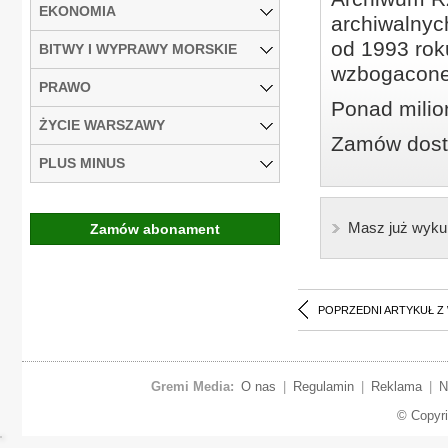
EKONOMIA
archiwalnyc
od 1993 roku
BITWY I WYPRAWY MORSKIE
wzbogacone
PRAWO
Ponad milio
ŻYCIE WARSZAWY
Zamów dostę
PLUS MINUS
Masz już wyku
Zamów abonament
POPRZEDNI ARTYKUŁ Z
Gremi Media:
O nas
|
Regulamin
|
Reklama
|
N
© Copyr