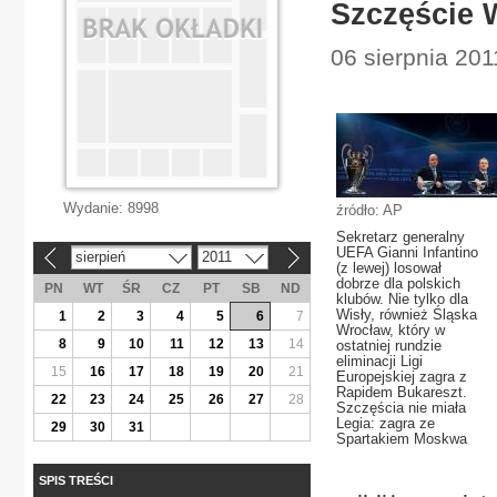
Szczęście 
06 sierpnia 201
Wydanie:
8998
źródło: AP
Sekretarz generalny
UEFA Gianni Infantino
sierpień
2011
«
»
(z lewej) losował
dobrze dla polskich
PN
WT
ŚR
CZ
PT
SB
ND
klubów. Nie tylko dla
Wisły, również Śląska
1
2
3
4
5
6
7
Wrocław, który w
8
9
10
11
12
13
14
ostatniej rundzie
eliminacji Ligi
15
16
17
18
19
20
21
Europejskiej zagra z
Rapidem Bukareszt.
22
23
24
25
26
27
28
Szczęścia nie miała
Legia: zagra ze
29
30
31
Spartakiem Moskwa
SPIS TREŚCI