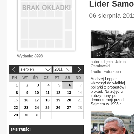
Lider Samo
06 sierpnia 201
Wydanie:
8998
autor zdjęcia: Jakub
Ostałowski
sierpień
2011
«
»
źródło: Fotorzepa
PN
WT
ŚR
CZ
PT
SB
ND
Andrzej Lepper
wkroczył do wielkiej
1
2
3
4
5
6
7
polityki z protestów i
blokad. Na zdjęciu
8
9
10
11
12
13
14
zatrzymany po
demonstracji przed
15
16
17
18
19
20
21
Sejmem w 1993 r.
22
23
24
25
26
27
28
29
30
31
SPIS TREŚCI