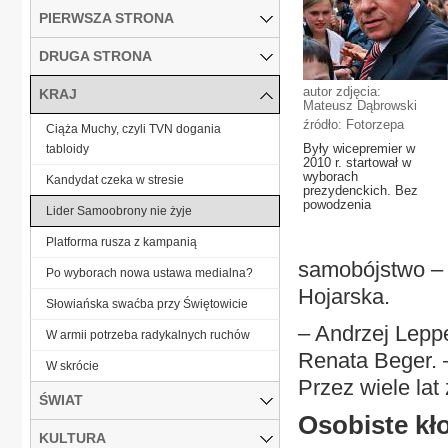
PIERWSZA STRONA
DRUGA STRONA
autor zdjęcia:
KRAJ
Mateusz Dąbrowski
źródło: Fotorzepa
Ciąża Muchy, czyli TVN dogania
Były wicepremier w
tabloidy
2010 r. startował w
wyborach
Kandydat czeka w stresie
prezydenckich. Bez
powodzenia
Lider Samoobrony nie żyje
Platforma rusza z kampanią
samobójstwo – 
Po wyborach nowa ustawa medialna?
Hojarska.
Słowiańska swaćba przy Świętowicie
– Andrzej Leppe
W armii potrzeba radykalnych ruchów
Renata Beger. –
W skrócie
Przez wiele lat
ŚWIAT
Osobiste kł
KULTURA