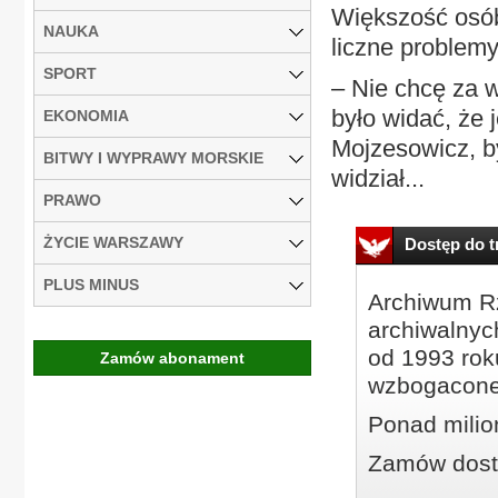
Większość osób
NAUKA
liczne problemy
SPORT
– Nie chcę za 
było widać, że 
EKONOMIA
Mojzesowicz, by
BITWY I WYPRAWY MORSKIE
widział...
PRAWO
ŻYCIE WARSZAWY
Dostęp do tr
PLUS MINUS
Archiwum Rz
archiwalnyc
od 1993 roku
Zamów abonament
wzbogacone
Ponad milio
Zamów dostę