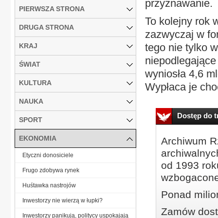
przyznawanie.
PIERWSZA STRONA
To kolejny rok
DRUGA STRONA
zazwyczaj w for
tego nie tylko w
KRAJ
niepodlegające 
ŚWIAT
wyniosła 4,6 ml
KULTURA
Wypłaca je cho
NAUKA
Dostęp do tr
SPORT
EKONOMIA
Archiwum Rz
archiwalnyc
Etyczni donosiciele
od 1993 roku
Frugo zdobywa rynek
wzbogacone
Huśtawka nastrojów
Ponad milio
Inwestorzy nie wierzą w łupki?
Zamów dostę
Inwestorzy panikują, politycy uspokajają