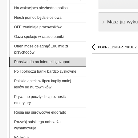
Na wakacjach niezbędna polisa
Niech pomoc będzie celowa
Masz już wyku
OFE zwalniają pracowników
Oaza spokoju w czasie paniki
Orlen może osiągnąć 100 mld zł
POPRZEDNI ARTYKUŁ Z
przychodów
Państwo da na Internet i gazoport
Po I półroczu banki bardzo zyskowne
Polskie apteki w lipcu kupiły mniej
leków od hurtowników
Prywatne poczty chcą roznosić
emerytury
Rosja ma surowcowe eldorado
Rozwój polskiego nabrzeża
wyhamowuje
W skrócie