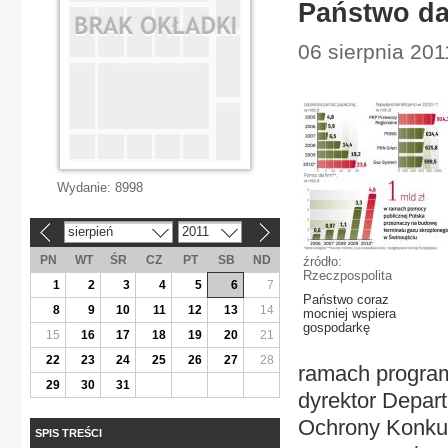
Państwo da 
06 sierpnia 201
Wydanie:
8998
sierpień
2011
«
»
PN
WT
ŚR
CZ
PT
SB
ND
źródło:
Rzeczpospolita
1
2
3
4
5
6
7
Państwo coraz
8
9
10
11
12
13
14
mocniej wspiera
gospodarkę
15
16
17
18
19
20
21
22
23
24
25
26
27
28
ramach programu
29
30
31
dyrektor Depar
Ochrony Konkur
SPIS TREŚCI