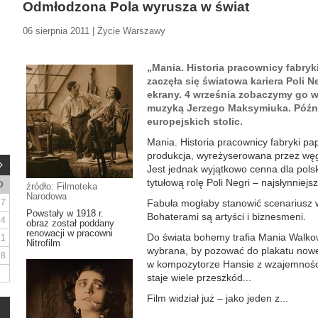
Odmłodzona Pola wyrusza w świat
06 sierpnia 2011 | Życie Warszawy
„Mania. Historia pracownicy fabryk
zaczęła się światowa kariera Poli Ne
ekrany. 4 września zobaczymy go w
muzyką Jerzego Maksymiuka. Późnie
europejskich stolic.
Mania. Historia pracownicy fabryki pa
produkcja, wyreżyserowana przez węgi
Jest jednak wyjątkowo cenna dla polsk
tytułową rolę Poli Negri – najsłynniejs
D
źródło: Filmoteka
Narodowa
7
Fabuła mogłaby stanowić scenariusz
Powstały w 1918 r.
Bohaterami są artyści i biznesmeni.
14
obraz został poddany
renowacji w pracowni
Do świata bohemy trafia Mania Walkow
21
Nitrofilm
wybrana, by pozować do plakatu nowe
28
w kompozytorze Hansie z wzajemności
staje wiele przeszkód...
Film widział już – jako jeden z...