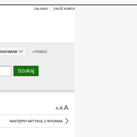
ZALOGUJ
ZAŁÓŻ KONTO
ANSOWANE
+ POMOC
A
A
A
NASTĘPNY ARTYKUŁ Z WYDANIA