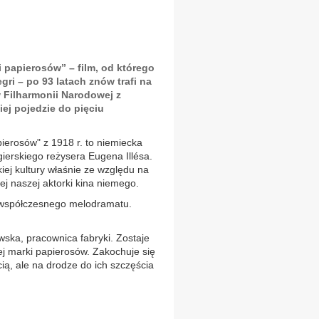
i papierosów” – film, od którego
gri – po 93 latach znów trafi na
 Filharmonii Narodowej z
j pojedzie do pięciu
pierosów" z 1918 r. to niemiecka
erskiego reżysera Eugena Illésa.
iej kultury właśnie ze względu na
zej naszej aktorki kina niemego.
 współczesnego melodramatu.
ska, pracownica fabryki. Zostaje
j marki papierosów. Zakochuje się
ą, ale na drodze do ich szczęścia