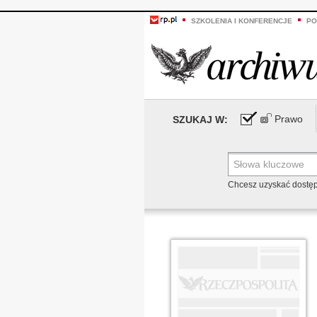
SZKOLENIA I KONFERENCJE
PO
Prawo
SZUKAJ W:
Chcesz uzyskać dostę