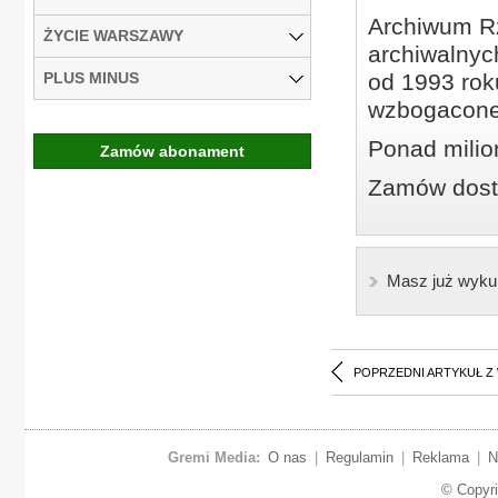
Archiwum Rz
ŻYCIE WARSZAWY
archiwalnyc
PLUS MINUS
od 1993 roku
wzbogacone
Ponad milio
Zamów abonament
Zamów dostę
Masz już wyku
POPRZEDNI ARTYKUŁ Z
Gremi Media:
O nas
|
Regulamin
|
Reklama
|
N
© Copyr