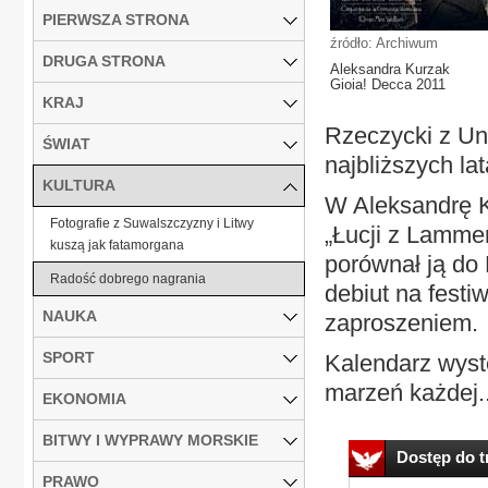
PIERWSZA STRONA
źródło: Archiwum
DRUGA STRONA
Aleksandra Kurzak
Gioia! Decca 2011
KRAJ
Rzeczycki z Un
ŚWIAT
najbliższych lat
KULTURA
W Aleksandrę K
Fotografie z Suwalszczyzny i Litwy
„Łucji z Lamme
kuszą jak fatamorgana
porównał ją do 
Radość dobrego nagrania
debiut na fest
NAUKA
zaproszeniem.
SPORT
Kalendarz wyst
marzeń każdej..
EKONOMIA
BITWY I WYPRAWY MORSKIE
Dostęp do tr
PRAWO