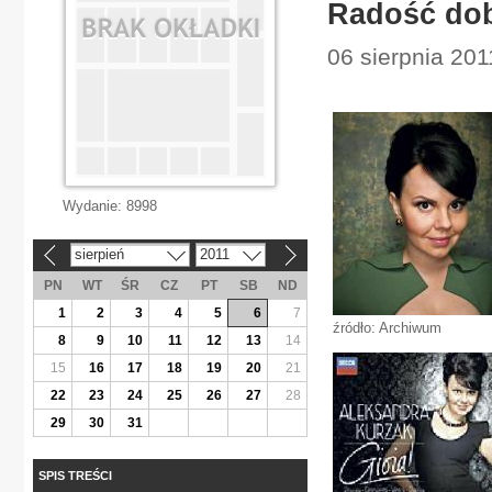
Radość dob
06 sierpnia 201
Wydanie:
8998
sierpień
2011
«
»
PN
WT
ŚR
CZ
PT
SB
ND
1
2
3
4
5
6
7
źródło: Archiwum
8
9
10
11
12
13
14
15
16
17
18
19
20
21
22
23
24
25
26
27
28
29
30
31
SPIS TREŚCI