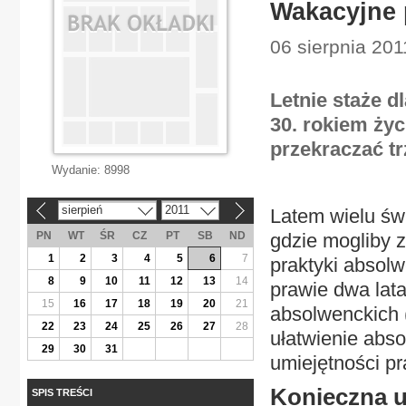
Wakacyjne p
06 sierpnia 201
Letnie staże 
30. rokiem ży
przekraczać t
Wydanie:
8998
sierpień
2011
Latem wielu św
«
»
PN
WT
ŚR
CZ
PT
SB
ND
gdzie mogliby
1
2
3
4
5
6
7
praktyki absol
8
9
10
11
12
13
14
prawie dwa lata
15
16
17
18
19
20
21
absolwenckich (
22
23
24
25
26
27
28
ułatwienie abs
29
30
31
umiejętności p
Konieczna 
SPIS TREŚCI