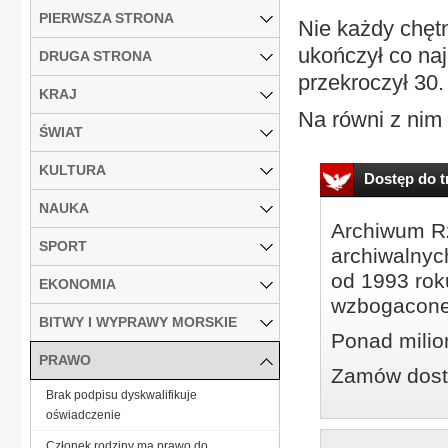
PIERWSZA STRONA
Nie każdy chęt
ukończył co naj
DRUGA STRONA
przekroczył 30.
KRAJ
Na równi z nim 
ŚWIAT
KULTURA
Dostęp do tr
NAUKA
Archiwum Rz
SPORT
archiwalnyc
od 1993 roku
EKONOMIA
wzbogacone
BITWY I WYPRAWY MORSKIE
Ponad milio
PRAWO
Zamów dostę
Brak podpisu dyskwalifikuje
oświadczenie
Członek rodziny ma prawo do