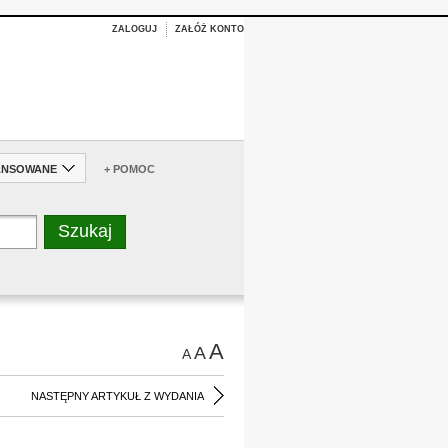
ZALOGUJ
ZAŁÓŻ KONTO
ANSOWANE
+ POMOC
A
A
A
NASTĘPNY ARTYKUŁ Z WYDANIA