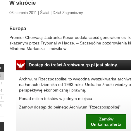
W skrócie
06 sierpnia 2011 | Świat | Dział Zagraniczny
Europa
Premier Chorwacji Jadranka Kosor oddała cześć generałom os- k
skazanym przez Trybunał w Hadze. – Szczególne pozdrowienia kier
Mladena Markacza – mówiła w...
Dostęp do treści Archiwum.rp.pl jest płatny.
D
Archiwum Rzeczpospolitej to wygodna wyszukiwarka archiw
7
na łamach dziennika od 1993 roku. Unikalne źródło wiedzy o
perspektywę ekonomiczną i prawną.
14
21
Ponad milion tekstów w jednym miejscu.
28
Zamów dostęp do pełnego Archiwum "Rzeczpospolitej"
Zamów
Unikalna oferta