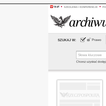
SZKOLENIA I KONFERENCJE
PO
Prawo
SZUKAJ W:
Chcesz uzyskać dostę