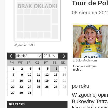
Tour de Pol
06 sierpnia 201
Wydanie:
8998
sierpień
2011
«
»
źródło: Archiwum
PN
WT
ŚR
CZ
PT
SB
ND
Lider w siódmym
1
2
3
4
5
6
7
niebie
8
9
10
11
12
13
14
15
16
17
18
19
20
21
po roku.
22
23
24
25
26
27
28
29
30
31
W zgodnej opin
Bukowiny Tatrza
SPIS TREŚCI
Nie tylko z rac