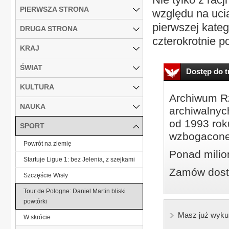
PIERWSZA STRONA
względu na uci
pierwszej kate
DRUGA STRONA
czterokrotnie p
KRAJ
ŚWIAT
Dostęp do tr
KULTURA
Archiwum Rz
NAUKA
archiwalnyc
od 1993 roku
SPORT
wzbogacone
Powrót na ziemię
Ponad milio
Startuje Ligue 1: bez Jelenia, z szejkami
Zamów dostę
Szczęście Wisły
Tour de Pologne: Daniel Martin bliski
powtórki
Masz już wyku
W skrócie