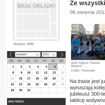
Ze wszystk
06 sierpnia 201
Wydanie:
8998
sierpień
2011
«
»
PN
WT
ŚR
CZ
PT
SB
ND
autor zdjęcia: Danuta
Matloch
1
2
3
4
5
6
7
źródło: Fotorzepa
8
9
10
11
12
13
14
15
16
17
18
19
20
21
Na trasie jest 
22
23
24
25
26
27
28
wyruszają kolej
29
30
31
jubileusz 300-l
tablicę wotywną
SPIS TREŚCI