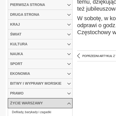
temu, dziękują
PIERWSZA STRONA
też jubileuszo
DRUGA STRONA
W sobotę, w koś
odprawi o godz.
KRAJ
Częstochowy wy
ŚWIAT
KULTURA
NAUKA
POPRZEDNI ARTYKUŁ Z
SPORT
EKONOMIA
BITWY I WYPRAWY MORSKIE
PRAWO
ŻYCIE WARSZAWY
Defilady, barykady i zagadki