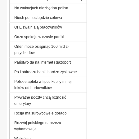
Na wakacjach niezbędna polisa
Niech pomoc będzie celowa
OFE zwalniają pracowników
Oaza spokoju w czasie paniki
Orlen może osiągnąć 100 mld zł
przychodów
Państwo da na Internet i gazoport
Po I półroczu banki bardzo zyskowne
Polskie apteki w lipcu kupiły mniej
leków od hurtowników
Prywatne poczty chcą roznosić
emerytury
Rosja ma surowcowe eldorado
Rozwój polskiego nabrzeża
wyhamowuje
W skrócie