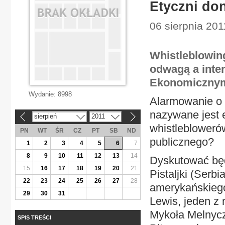
Etyczni don
06 sierpnia 20
Whistleblowing
odwagą a inte
Ekonomicznym
Wydanie:
8998
Alarmowanie o n
nazywane jest 
sierpień
2011
«
»
whistlebloweró
PN
WT
ŚR
CZ
PT
SB
ND
publicznego?
1
2
3
4
5
6
7
8
9
10
11
12
13
14
Dyskutować będ
15
16
17
18
19
20
21
Pistaljki (Serb
22
23
24
25
26
27
28
amerykańskieg
29
30
31
Lewis, jeden z 
Mykoła Melnycz
SPIS TREŚCI