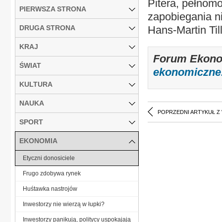
Pitera, pełnom
PIERWSZA STRONA
zapobiegania n
DRUGA STRONA
Hans-Martin Til
KRAJ
Forum Ekonom
ŚWIAT
ekonomiczne.
KULTURA
NAUKA
POPRZEDNI ARTYKUŁ Z
SPORT
EKONOMIA
Etyczni donosiciele
Frugo zdobywa rynek
Huśtawka nastrojów
Inwestorzy nie wierzą w łupki?
Inwestorzy panikują, politycy uspokajają