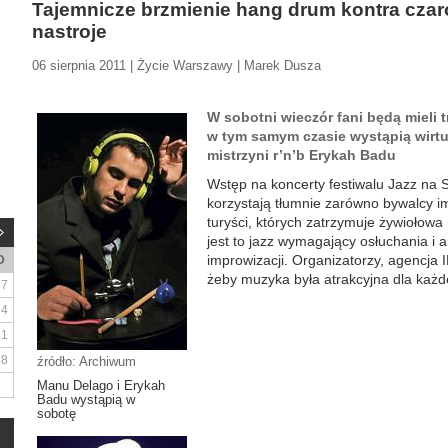
Tajemnicze brzmienie hang drum kontra czar
nastroje
06 sierpnia 2011 | Życie Warszawy | Marek Dusza
W sobotni wieczór fani będą mieli
w tym samym czasie wystąpią wirt
mistrzyni r’n’b Erykah Badu
Wstęp na koncerty festiwalu Jazz na S
korzystają tłumnie zarówno bywalcy im
turyści, których zatrzymuje żywiołow
jest to jazz wymagający osłuchania i 
improwizacji. Organizatorzy, agencja I
D
żeby muzyka była atrakcyjna dla każdeg
7
14
21
28
źródło: Archiwum
Manu Delago i Erykah
Badu wystąpią w
sobotę