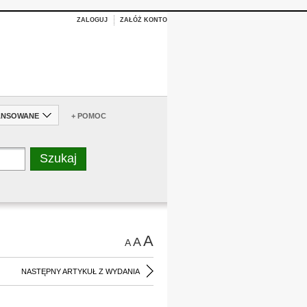
ZALOGUJ
ZAŁÓŻ KONTO
ANSOWANE
+ POMOC
A
A
A
NASTĘPNY ARTYKUŁ Z WYDANIA