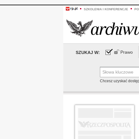
SZKOLENIA I KONFERENCJE
PO
Prawo
SZUKAJ W:
Chcesz uzyskać dostę