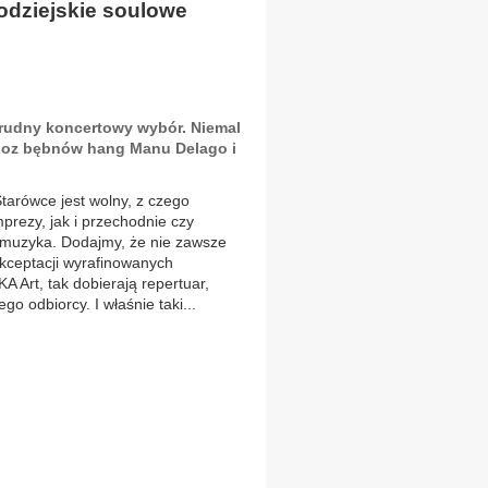
odziejskie soulowe
 trudny koncertowy wybór. Niemal
uoz bębnów hang Manu Delago i
tarówce jest wolny, z czego
prezy, jak i przechodnie czy
a muzyka. Dodajmy, że nie zawsze
akceptacji wyrafinowanych
KA Art, tak dobierają repertuar,
o odbiorcy. I właśnie taki...