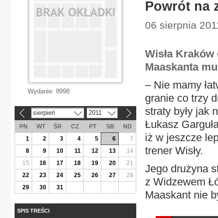
Powrót na 
06 sierpnia 201
Wisła Kraków 
Maaskanta mus
– Nie mamy łat
Wydanie:
8998
granie co trzy 
straty były jak
sierpień
2011
«
»
Łukasz Garguła j
PN
WT
ŚR
CZ
PT
SB
ND
iż w jeszcze le
1
2
3
4
5
6
7
trener Wisły.
8
9
10
11
12
13
14
15
16
17
18
19
20
21
Jego drużyna st
22
23
24
25
26
27
28
z Widzewem Łód
29
30
31
Maaskant nie by
SPIS TREŚCI