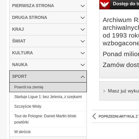
Dostęp do tr
PIERWSZA STRONA
DRUGA STRONA
Archiwum Rz
archiwalnyc
KRAJ
od 1993 roku
ŚWIAT
wzbogacone
KULTURA
Ponad milio
Zamów dostę
NAUKA
SPORT
Powrót na ziemię
Masz już wyku
Startuje Ligue 1: bez Jelenia, z szejkami
Szczęście Wisły
Tour de Pologne: Daniel Martin bliski
POPRZEDNI ARTYKUŁ Z
powtórki
W skrócie