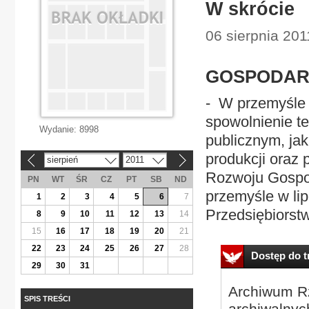
W skrócie
06 sierpnia 20
GOSPODA
- W przemyśle 
spowolnienie t
Wydanie:
8998
publicznym, jak
produkcji oraz 
sierpień
2011
«
»
Rozwoju Gospo
PN
WT
ŚR
CZ
PT
SB
ND
przemyśle w lip
1
2
3
4
5
6
7
Przedsiębiorstw
8
9
10
11
12
13
14
15
16
17
18
19
20
21
22
23
24
25
26
27
28
Dostęp do tr
29
30
31
Archiwum Rz
SPIS TREŚCI
archiwalnyc