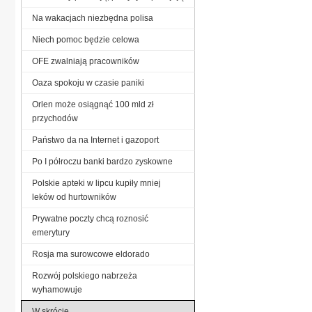
Na wakacjach niezbędna polisa
Niech pomoc będzie celowa
OFE zwalniają pracowników
Oaza spokoju w czasie paniki
Orlen może osiągnąć 100 mld zł
przychodów
Państwo da na Internet i gazoport
Po I półroczu banki bardzo zyskowne
Polskie apteki w lipcu kupiły mniej
leków od hurtowników
Prywatne poczty chcą roznosić
emerytury
Rosja ma surowcowe eldorado
Rozwój polskiego nabrzeża
wyhamowuje
W skrócie