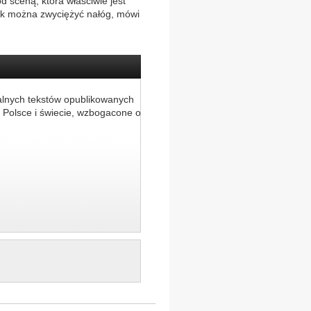
d sceną, która właściwie jest
ak można zwyciężyć nałóg, mówi
alnych tekstów opublikowanych
 Polsce i świecie, wzbogacone o