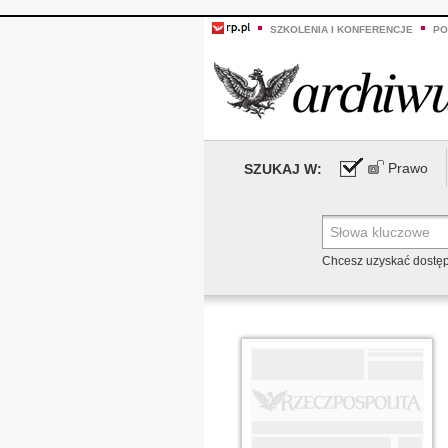
SZKOLENIA I KONFERENCJE
PO
Prawo
SZUKAJ W:
Chcesz uzyskać dostę