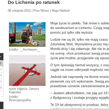
Do Lichenia po ratunek
06 sierpnia 2011 | Plus Minus | Maja Narbutt
Moje życie to piekło. Tak mówi o sobie 
do sanktuarium w Licheniu. Czują sw
pomóc już tylko siła wyższa
Ludzie nie są źli, tylko nie mają cza
Zduńskiej Woli. Wymyślona przez nią 
Moniki drży i się załamuje. Ale nie to
źródło: __Archiwum__
na scenę, chce przekazać swoją prawdę 
życie jest trudne, przyjaciele cię opus
D
O tym śpiewają niemal wszyscy, z za
7
ciągle na nowo odkrywali mądrość ni
14
Jednak tak naprawdę na tłumie wraże
piosenek czy ich wykonanie. Swoją po
21
prawdziwe uznanie zarezerwowane jest
28
autor zdjęcia: Janusz
Kapusta
– Jestem alkoholikiem, nie piję już 19
źródło:
z Bydgoszczy i zostaje przyjęty wyjątk
Rzeczpospolita
Te 19 lat abstynencji to przekaz, któ