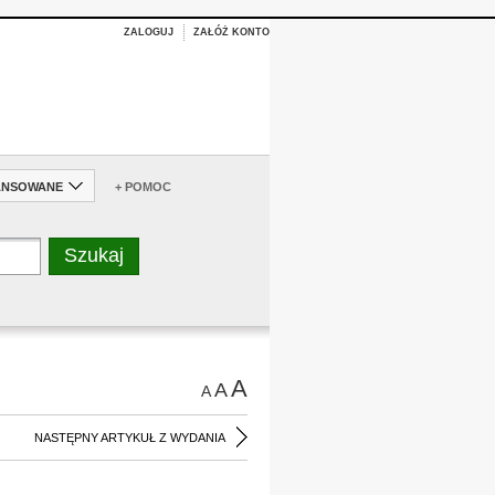
ZALOGUJ
ZAŁÓŻ KONTO
ANSOWANE
+ POMOC
A
A
A
NASTĘPNY ARTYKUŁ Z WYDANIA