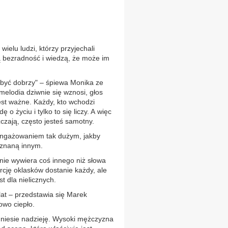
wielu ludzi, którzy przyjechali
ą bezradność i wiedzą, że może im
su być dobrzy" – śpiewa Monika ze
melodia dziwnie się wznosi, głos
 jest ważne. Każdy, kto wchodzi
o życiu i tylko to się liczy. A więc
zczają, często jesteś samotny.
angażowaniem tak dużym, jakby
eznaną innym.
nie wywiera coś innego niż słowa
rcję oklasków dostanie każdy, ale
 dla nielicznych.
 lat – przedstawia się Marek
owo ciepło.
ry niesie nadzieję. Wysoki mężczyzna