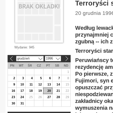
Terroryści 
20 grudnia 1996
Według lewack
przynajmniej 
zgubną -- ich 
Wydanie:
945
Terroryści sta
grudzień
1996
Peruwiańscy te
«
»
PN
WT
ŚR
CZ
PT
SB
ND
rezydencję am
1
Po pierwsze, 
2
3
4
5
6
7
8
Fujimori, syn 
9
10
11
12
13
14
15
opuszczać przy
16
17
18
19
20
21
22
niespodziewani
23
24
25
26
27
28
29
zakładnicy oka
30
31
wymuszenia na