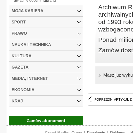
Świat nie docenił Tajwanu
Archiwum Rz
MOJA KARIERA
archiwalnyc
od 1993 roku
SPORT
wzbogacone
PRAWO
Ponad milio
NAUKA I TECHNIKA
Zamów dostę
KULTURA
GAZETA
Masz już wyku
MEDIA, INTERNET
EKONOMIA
POPRZEDNI ARTYKUŁ Z
KRAJ
Zamów abonament
Gremi Media:
O nas
|
Regulamin
|
Reklama
|
N