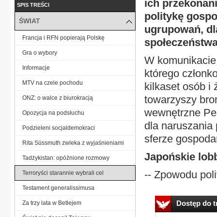
ich przekonan
SPIS TREŚCI
politykę gosp
ŚWIAT
ugrupowań, dl
Francja i RFN popierają Polskę
społeczeństwa
Gra o wybory
W komunikacie 
Informacje
którego członko
MTV na czele pochodu
kilkaset osób i
towarzyszy bron
ONZ: o walce z biurokracją
wewnętrzne Per
Opozycja na podsłuchu
dla naruszania
Podzieleni socjaldemokraci
sferze gospodar
Rita Süssmuth zwleka z wyjaśnieniami
Japońskie lob
Tadżykistan: opóźnione rozmowy
-- Zpowodu poli
Terroryści starannie wybrali cel
Testament generalissimusa
Dostęp do tr
Za trzy lata w Betlejem