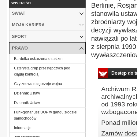
SPIS TREŚCI
Berlinie, Rosja
stanowiła ustaw
ŚWIAT
zbrodniarzy woj
MOJA KARIERA
decyzji wywłasz
SPORT
nawiązali po l
z sierpnia 1990
PRAWO
wywłaszczeniow
Bardotka oskarżona o rasizm
Czterysta grup przestępczych pod
Dostęp do tr
ciągłą kontrolą
Czy znowu rozgorzeje wojna
Archiwum Rz
Dziennik Ustaw
archiwalnyc
Dziennik Ustaw
od 1993 roku
wzbogacone
Funkcjonariusz UOP w gangu złodziei
samochodów
Ponad milio
Informacje
Zamów dostę