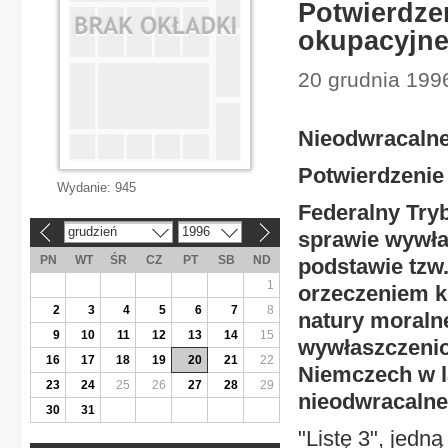
Potwierdzen
okupacyjne
20 grudnia 199
Nieodwracaln
Potwierdzenie 
Wydanie:
945
Federalny Try
grudzień
1996
sprawie wywła
«
»
PN
WT
ŚR
CZ
PT
SB
ND
podstawie tzw.
1
orzeczeniem kr
2
3
4
5
6
7
8
natury moralne
9
10
11
12
13
14
15
wywłaszczenio
16
17
18
19
20
21
22
Niemczech w la
23
24
25
26
27
28
29
nieodwracalne
30
31
"Listę 3", jed