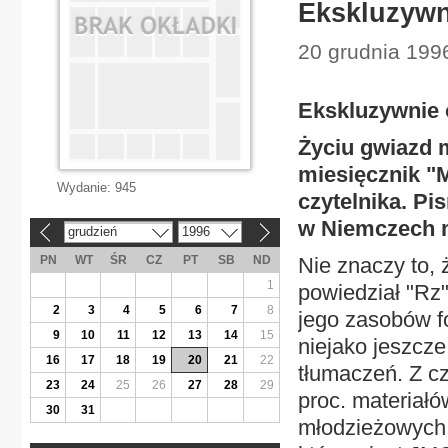
Ekskluzywn
20 grudnia 1996
Ekskluzywnie 
Życiu gwiazd 
miesięcznik "
Wydanie:
945
czytelnika. Pi
w Niemczech m
grudzień
1996
«
»
PN
WT
ŚR
CZ
PT
SB
ND
Nie znaczy to, 
1
powiedział "Rz"
2
3
4
5
6
7
8
jego zasobów f
9
10
11
12
13
14
15
niejako jeszcz
16
17
18
19
20
21
22
tłumaczeń. Z c
23
24
25
26
27
28
29
proc. materiał
30
31
młodzieżowych 