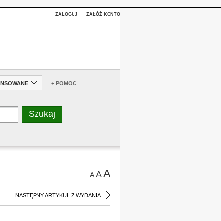
ZALOGUJ
ZAŁÓŻ KONTO
ANSOWANE
+ POMOC
A
A
A
NASTĘPNY ARTYKUŁ Z WYDANIA