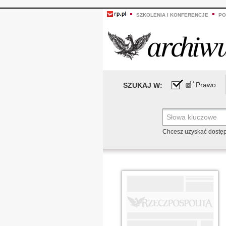
SZKOLENIA I KONFERENCJE
PO
Prawo
SZUKAJ W:
Chcesz uzyskać dostę