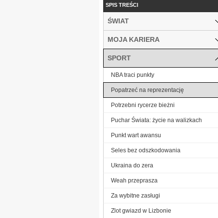
SPIS TREŚCI
ŚWIAT
MOJA KARIERA
SPORT
NBA traci punkty
Popatrzeć na reprezentację
Potrzebni rycerze bieżni
Puchar Świata: życie na walizkach
Punkt wart awansu
Seles bez odszkodowania
Ukraina do zera
Weah przeprasza
Za wybitne zasługi
Zlot gwiazd w Lizbonie