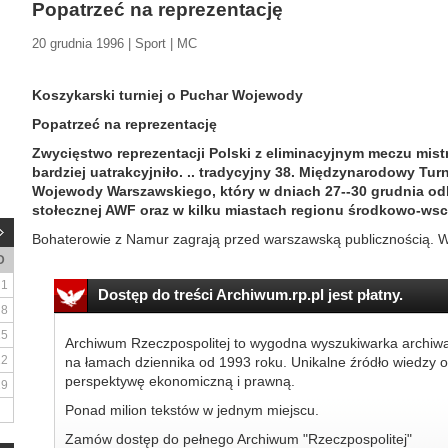
Popatrzeć na reprezentację
20 grudnia 1996 | Sport | MC
Koszykarski turniej o Puchar Wojewody
Popatrzeć na reprezentację
Zwycięstwo reprezentacji Polski z eliminacyjnym meczu mist
bardziej uatrakcyjniło. .. tradycyjny 38. Międzynarodowy Tu
Wojewody Warszawskiego, który w dniach 27--30 grudnia odb
stołecznej AWF oraz w kilku miastach regionu środkowo-ws
Bohaterowie z Namur zagrają przed warszawską publicznością. W 
D
1
Dostęp do treści Archiwum.rp.pl jest płatny.
8
15
Archiwum Rzeczpospolitej to wygodna wyszukiwarka archiw
22
na łamach dziennika od 1993 roku. Unikalne źródło wiedzy o
perspektywę ekonomiczną i prawną.
29
Ponad milion tekstów w jednym miejscu.
Zamów dostęp do pełnego Archiwum "Rzeczpospolitej"