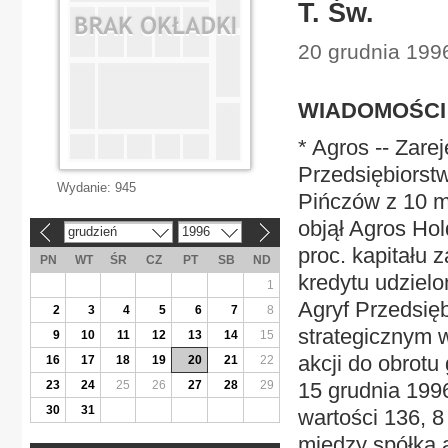
T. Św.
20 grudnia 1996
WIADOMOŚCI 
* Agros -- Zare
Przedsiębiors
Wydanie:
945
Pińczów z 10 ml
objął Agros Hol
grudzień
1996
«
»
proc. kapitału 
PN
WT
ŚR
CZ
PT
SB
ND
kredytu udzie
1
Agryf Przedsię
2
3
4
5
6
7
8
strategicznym w
9
10
11
12
13
14
15
akcji do obrotu
16
17
18
19
20
21
22
23
24
25
26
27
28
29
15 grudnia 199
30
31
wartości 136, 
między spółką