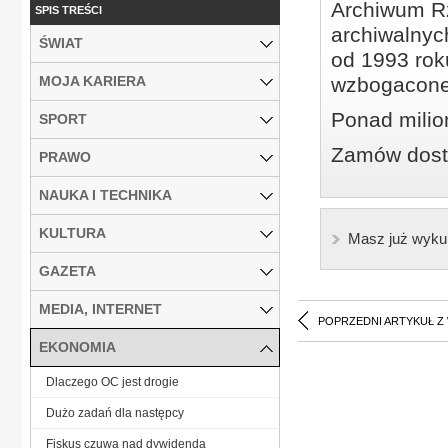
Archiwum Rz
SPIS TREŚCI
archiwalnyc
ŚWIAT
od 1993 roku
MOJA KARIERA
wzbogacone
Ponad milio
SPORT
Zamów dostę
PRAWO
NAUKA I TECHNIKA
KULTURA
Masz już wyku
GAZETA
MEDIA, INTERNET
POPRZEDNI ARTYKUŁ Z
EKONOMIA
Dlaczego OC jest drogie
Dużo zadań dla następcy
Fiskus czuwa nad dywidendą