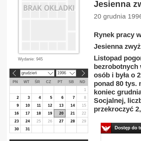
Jesienna z
20 grudnia 199
Rynek pracy w
Jesienna zwyż
Listopad pogor
Wydanie:
945
bezrobotnych w
grudzień
1996
osób i była o 
«
»
PN
WT
ŚR
CZ
PT
SB
ND
ponad 80 tys. 
1
koniec grudnia
2
3
4
5
6
7
8
Socjalnej, lic
9
10
11
12
13
14
15
przekroczyć 2,
16
17
18
19
20
21
22
23
24
25
26
27
28
29
Dostęp do tr
30
31