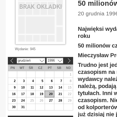
50 milionó
20 grudnia 1996
Najwięksi wyd
roku
50 milionów c
Wydanie:
945
Mieczysław Pr
grudzień
1996
«
»
Trudno jest j
PN
WT
ŚR
CZ
PT
SB
ND
czasopism na 
1
wydawcy należą
2
3
4
5
6
7
8
należą, podają
9
10
11
12
13
14
15
tytułach. Inni
16
17
18
19
20
21
22
czasopism. Ni
23
24
25
26
27
28
29
od kolporteró
30
31
już dzisiaj nie