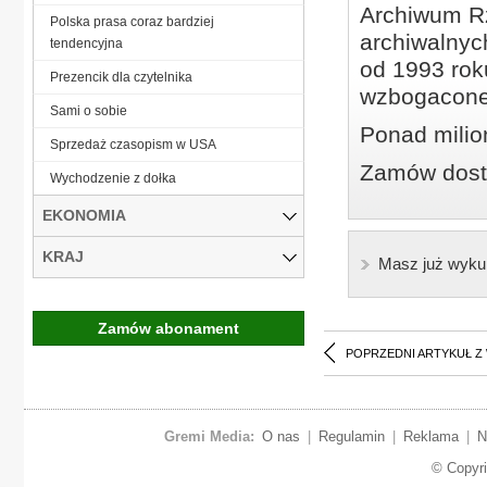
Archiwum Rz
Polska prasa coraz bardziej
archiwalnyc
tendencyjna
od 1993 roku
Prezencik dla czytelnika
wzbogacone
Sami o sobie
Ponad milio
Sprzedaż czasopism w USA
Zamów dostę
Wychodzenie z dołka
EKONOMIA
KRAJ
Masz już wyku
Zamów abonament
POPRZEDNI ARTYKUŁ Z
Gremi Media:
O nas
|
Regulamin
|
Reklama
|
N
© Copyr