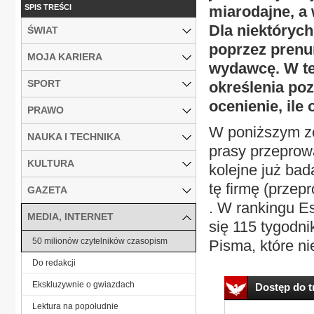
SPIS TREŚCI
miarodajne, a 
Dla niektórych
ŚWIAT
poprzez prenu
MOJA KARIERA
wydawcę. W te
SPORT
określenia po
ocenienie, ile 
PRAWO
W poniższym ze
NAUKA I TECHNIKA
prasy przeprowa
KULTURA
kolejne już ba
tę firmę (przep
GAZETA
. W rankingu Es
MEDIA, INTERNET
się 115 tygodn
50 milionów czytelników czasopism
Pisma, które nie
Do redakcji
Ekskluzywnie o gwiazdach
Dostęp do tr
Lektura na popołudnie