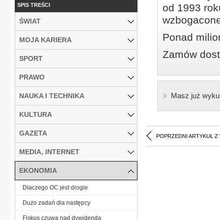
SPIS TREŚCI
od 1993 roku
wzbogacone
ŚWIAT
Ponad milio
MOJA KARIERA
Zamów dostę
SPORT
PRAWO
Masz już wyku
NAUKA I TECHNIKA
KULTURA
GAZETA
POPRZEDNI ARTYKUŁ Z
MEDIA, INTERNET
EKONOMIA
Dlaczego OC jest drogie
Dużo zadań dla następcy
Fiskus czuwa nad dywidendą