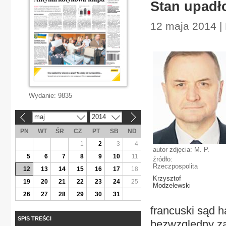
Stan upadł
12 maja 2014 |
Wydanie:
9835
maj
2014
«
»
PN
WT
ŚR
CZ
PT
SB
ND
1
2
3
4
autor zdjęcia: M. P.
5
6
7
8
9
10
11
źródło:
Rzeczpospolita
12
13
14
15
16
17
18
Krzysztof
19
20
21
22
23
24
25
Modzelewski
26
27
28
29
30
31
francuski sąd 
SPIS TREŚCI
bezwzględny zak