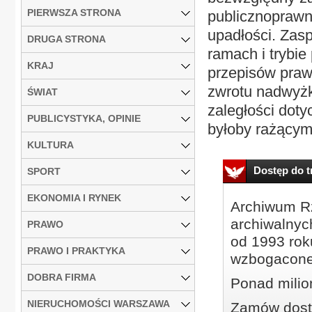
PIERWSZA STRONA
publicznoprawn
upadłości. Zas
DRUGA STRONA
ramach i trybi
KRAJ
przepisów praw
zwrotu nadwyżk
ŚWIAT
zaległości doty
PUBLICYSTYKA, OPINIE
byłoby rażącym
KULTURA
Dostęp do tr
SPORT
EKONOMIA I RYNEK
Archiwum Rz
archiwalnyc
PRAWO
od 1993 roku
PRAWO I PRAKTYKA
wzbogacone
DOBRA FIRMA
Ponad milio
NIERUCHOMOŚCI WARSZAWA
Zamów dostę