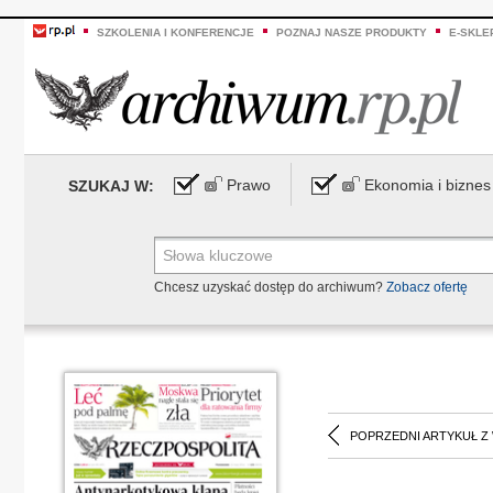
SZKOLENIA I KONFERENCJE
POZNAJ NASZE PRODUKTY
E-SKLE
Prawo
Ekonomia i biznes
SZUKAJ W:
Chcesz uzyskać dostęp do archiwum?
Zobacz ofertę
POPRZEDNI ARTYKUŁ Z