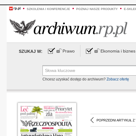
SZKOLENIA I KONFERENCJE
POZNAJ NASZE PRODUKTY
E-SKLE
Prawo
Ekonomia i biznes
SZUKAJ W:
Chcesz uzyskać dostęp do archiwum?
Zobacz ofertę
POPRZEDNI ARTYKUŁ Z