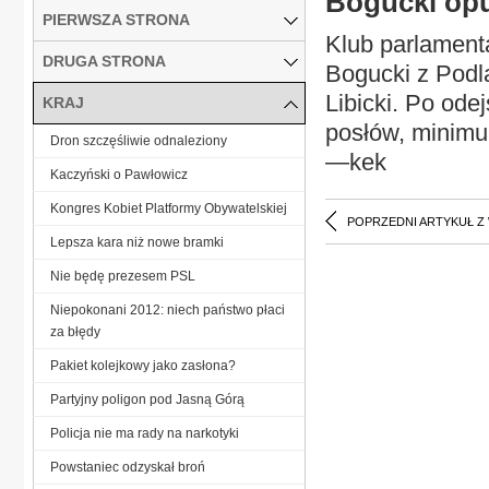
Bogucki opu
PIERWSZA STRONA
Klub parlament
DRUGA STRONA
Bogucki z Podl
Libicki. Po ode
KRAJ
posłów, minimu
Dron szczęśliwie odnaleziony
—kek
Kaczyński o Pawłowicz
Kongres Kobiet Platformy Obywatelskiej
POPRZEDNI ARTYKUŁ Z
Lepsza kara niż nowe bramki
Nie będę prezesem PSL
Niepokonani 2012: niech państwo płaci
za błędy
Pakiet kolejkowy jako zasłona?
Partyjny poligon pod Jasną Górą
Policja nie ma rady na narkotyki
Powstaniec odzyskał broń