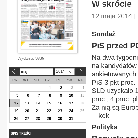
W skrócie
12 maja 2014 | 
Sondaż
PiS przed P
Na dwa tygodni
Wydanie:
9835
na kandydatów 
maj
2014
«
»
ankietowanych 
PN
WT
ŚR
CZ
PT
SB
ND
PiS 3 pkt proc.
1
2
3
4
SLD uzyskało 1
5
6
7
8
9
10
11
proc., 4 proc. 
12
13
14
15
16
17
18
Za nią są Euro
19
20
21
22
23
24
25
—kek
26
27
28
29
30
31
Polityka
SPIS TREŚCI