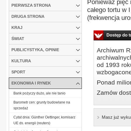
Ponieważ pięć 
PIERWSZA STRONA
całego tortu w 
DRUGA STRONA
(frekwencja uros
KRAJ
Dostęp do tr
ŚWIAT
Archiwum Rz
PUBLICYSTYKA, OPINIE
archiwalnyc
KULTURA
od 1993 roku
wzbogacone
SPORT
Ponad milio
EKONOMIA I RYNEK
Zamów dostę
Bank pożyczy dużo, ale nie tanio
Barometr cen: grunty budowlane na
sprzedaż
Masz już wyku
Cytat dnia: Günther Oettinger, komisarz
UE ds. energii (reuters)