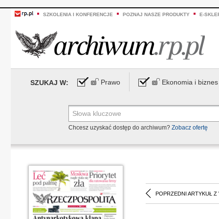
SZKOLENIA I KONFERENCJE
POZNAJ NASZE PRODUKTY
E-SKLE
Prawo
Ekonomia i biznes
SZUKAJ W:
Chcesz uzyskać dostęp do archiwum?
Zobacz ofertę
POPRZEDNI ARTYKUŁ Z