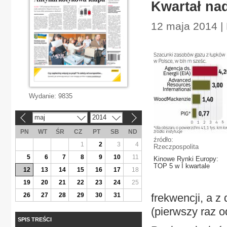
Kwartał nad
12 maja 2014 |
Wydanie:
9835
maj
2014
«
»
PN
WT
ŚR
CZ
PT
SB
ND
źródło:
1
2
3
4
Rzeczpospolita
5
6
7
8
9
10
11
Kinowe Rynki Europy:
TOP 5 w I kwartale
12
13
14
15
16
17
18
19
20
21
22
23
24
25
26
27
28
29
30
31
frekwencji, a z
(pierwszy raz o
SPIS TREŚCI