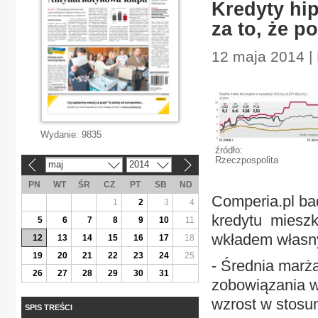
Kredyty hip
za to, że p
12 maja 2014 |
Wydanie:
9835
źródło:
Rzeczpospolita
maj
2014
«
»
PN
WT
ŚR
CZ
PT
SB
ND
Comperia.pl ba
1
2
3
4
kredytu mieszk
5
6
7
8
9
10
11
wkładem własny
12
13
14
15
16
17
18
19
20
21
22
23
24
25
- Średnia marż
26
27
28
29
30
31
zobowiązania w
wzrost w stosun
SPIS TREŚCI