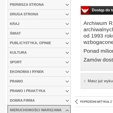
PIERWSZA STRONA
Dostęp do tr
DRUGA STRONA
Archiwum Rz
KRAJ
archiwalnyc
ŚWIAT
od 1993 roku
wzbogacone
PUBLICYSTYKA, OPINIE
Ponad milio
KULTURA
Zamów dostę
SPORT
EKONOMIA I RYNEK
Masz już wyku
PRAWO
PRAWO I PRAKTYKA
DOBRA FIRMA
POPRZEDNI ARTYKUŁ Z
NIERUCHOMOŚCI WARSZAWA