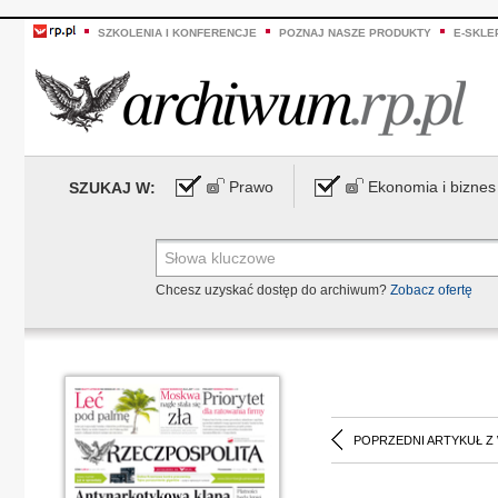
SZKOLENIA I KONFERENCJE
POZNAJ NASZE PRODUKTY
E-SKLE
Prawo
Ekonomia i biznes
SZUKAJ W:
Chcesz uzyskać dostęp do archiwum?
Zobacz ofertę
POPRZEDNI ARTYKUŁ Z