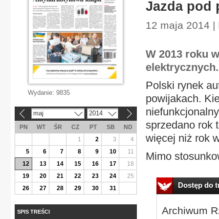
Jazda pod 
12 maja 2014 |
W 2013 roku w
elektrycznych.
Polski rynek a
Wydanie:
9835
powijakach. Ki
niefunkcjonal
maj
2014
«
»
sprzedano rok t
PN
WT
ŚR
CZ
PT
SB
ND
więcej niż rok 
1
2
3
4
5
6
7
8
9
10
11
Mimo stosunkowo
12
13
14
15
16
17
18
19
20
21
22
23
24
25
Dostęp do tr
26
27
28
29
30
31
Archiwum Rz
SPIS TREŚCI