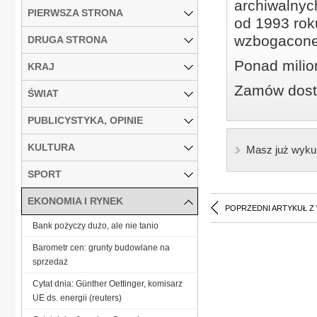
archiwalnyc
PIERWSZA STRONA
od 1993 roku
wzbogacone
DRUGA STRONA
Ponad milio
KRAJ
Zamów dostę
ŚWIAT
PUBLICYSTYKA, OPINIE
KULTURA
Masz już wyku
SPORT
EKONOMIA I RYNEK
POPRZEDNI ARTYKUŁ Z
Bank pożyczy dużo, ale nie tanio
Barometr cen: grunty budowlane na
sprzedaż
Cytat dnia: Günther Oettinger, komisarz
UE ds. energii (reuters)