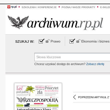
SZKOLENIA I KONFERENCJE
POZNAJ NASZE PRODUKTY
E-SKLE
Prawo
Ekonomia i biznes
SZUKAJ W:
Chcesz uzyskać dostęp do archiwum?
Zobacz ofertę
POPRZEDNI ARTYKUŁ Z