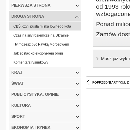
PIERWSZA STRONA
od 1993 roku
wzbogacone
DRUGA STRONA
Ponad milio
CBŚ, czyli pusta miska łownego kota
Zamów dostę
Czas na siły rozjemcze na Ukrainie
I ty możesz być Pawką Morozowem
Jak zostać kolekcjonerem broni
Masz już wyku
Komentarz rysunkowy
KRAJ
POPRZEDNI ARTYKUŁ Z
ŚWIAT
PUBLICYSTYKA, OPINIE
KULTURA
SPORT
EKONOMIA I RYNEK