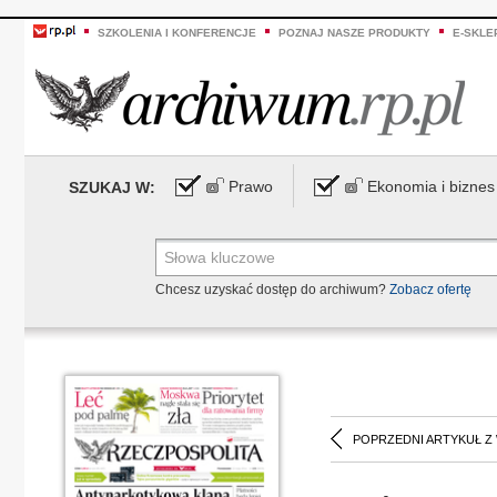
SZKOLENIA I KONFERENCJE
POZNAJ NASZE PRODUKTY
E-SKLE
Prawo
Ekonomia i biznes
SZUKAJ W:
Chcesz uzyskać dostęp do archiwum?
Zobacz ofertę
POPRZEDNI ARTYKUŁ Z