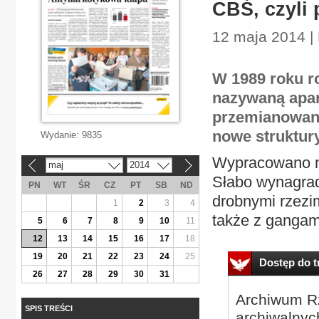
CBŚ, czyli
12 maja 2014 |
W 1989 roku 
nazywaną apar
przemianowano
nowe struktury
Wydanie:
9835
Wypracowano me
maj
2014
«
»
Słabo wynagradz
PN
WT
ŚR
CZ
PT
SB
ND
drobnymi rzezim
1
2
3
4
także z gangam
5
6
7
8
9
10
11
12
13
14
15
16
17
18
19
20
21
22
23
24
25
Dostęp do tr
26
27
28
29
30
31
Archiwum Rz
SPIS TREŚCI
archiwalnyc