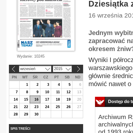
Dziesiątka 
16 września 20
Jednym wybitni
zapracować na
okresem żniw
Wydanie:
10245
Wyniki I półroc
warszawskiego p
wrzesień
2015
«
»
głównie średni
PN
WT
ŚR
CZ
PT
SB
ND
mówić nawet o 
1
2
3
4
5
6
7
8
9
10
11
12
13
14
15
16
17
18
19
20
Dostęp do tr
21
22
23
24
25
26
27
28
29
30
Archiwum Rz
archiwalnyc
SPIS TREŚCI
od 1993 roku