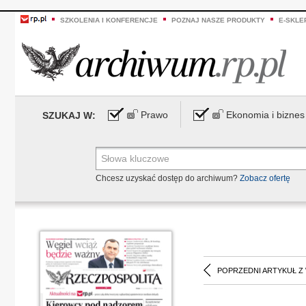
SZKOLENIA I KONFERENCJE
POZNAJ NASZE PRODUKTY
E-SKLE
Prawo
Ekonomia i biznes
SZUKAJ W:
Chcesz uzyskać dostęp do archiwum?
Zobacz ofertę
POPRZEDNI ARTYKUŁ Z