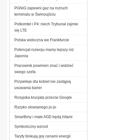
PGNiG zapewni gaz na rozruch
terminalu w Świnoujściu
Polkomtel i P4: niech Trybunał zajmie
się LTE
Polska widoczna we Frankfurcie
Potencjał rozwoju mamy lepszy niż
Japonia
Pracownik powinien znać i widzieć
swego szefa
Przywileje dla kobiet nie zastąpią
usuwania barier
Rosyjska krucjata przeciw Google
Ryzyko ołowianego jo-jo
Smartfony i małe AGD będą hitami
Symboliczny wzrost
Taryfy blokują grę cenami energii