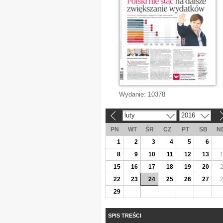
Wydanie:
10378
luty
2016
«
»
PN
WT
ŚR
CZ
PT
SB
N
1
2
3
4
5
6
8
9
10
11
12
13
15
16
17
18
19
20
22
23
24
25
26
27
29
SPIS TREŚCI