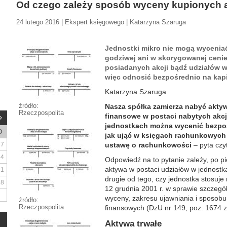
Od czego zależy sposób wyceny kupionych a
24 lutego 2016 | Ekspert księgowego | Katarzyna Szaruga
Jednostki mikro nie mogą wycenia
godziwej ani w skorygowanej ceni
posiadanych akcji bądź udziałów 
więc odnosić bezpośrednio na kapi
Katarzyna Szaruga
źródło:
Nasza spółka zamierza nabyć akty
Rzeczpospolita
finansowe w postaci nabytych akcj
jednostkach można wycenić bezpośr
D
jak ująć w księgach rachunkowych
7
ustawę o rachunkowości
– pyta czyt
14
Odpowiedź na to pytanie zależy, po pi
aktywa w postaci udziałów w jednost
21
drugie od tego, czy jednostka stosuje
28
12 grudnia 2001 r. w sprawie szczeg
wyceny, zakresu ujawniania i sposobu
źródło:
Rzeczpospolita
finansowych (DzU nr 149, poz. 1674 ze
Aktywa trwałe