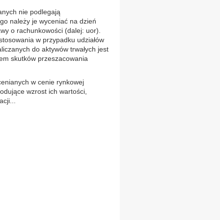
nych nie podlegają
o należy je wyceniać na dzień
awy o rachunkowości (dalej: uor).
stosowania w przypadku udziałów
iczanych do aktywów trwałych jest
iem skutków przeszacowania
ycenianych w cenie rynkowej
odujące wzrost ich wartości,
cji...