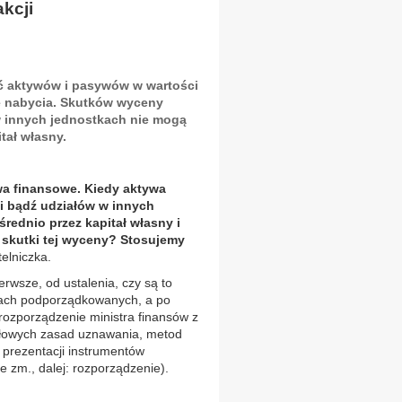
kcji
ć aktywów i pasywów w wartości
e nabycia. Skutków wyceny
w innych jednostkach nie mogą
tał własny.
wa finansowe. Kiedy aktywa
i bądź udziałów w innych
ednio przez kapitał własny i
 skutki tej wyceny? Stosujemy
elniczka.
erwsze, od ustalenia, czy są to
kach podporządkowanych, a po
 rozporządzenie ministra finansów z
ółowych zasad uznawania, metod
 prezentacji instrumentów
 zm., dalej: rozporządzenie).