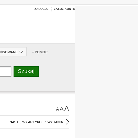
ZALOGUJ
ZAŁÓŻ KONTO
ANSOWANE
+ POMOC
A
A
A
NASTĘPNY ARTYKUŁ Z WYDANIA