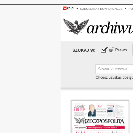
SZKOLENIA I KONFERENCJE
PO
Prawo
SZUKAJ W:
Chcesz uzyskać dostę