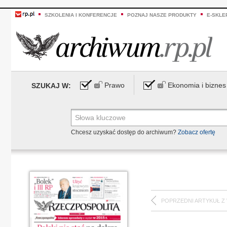
SZKOLENIA I KONFERENCJE
POZNAJ NASZE PRODUKTY
E-SKLE
Prawo
Ekonomia i biznes
SZUKAJ W:
Chcesz uzyskać dostęp do archiwum?
Zobacz ofertę
POPRZEDNI ARTYKUŁ Z