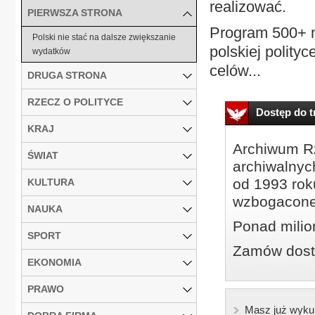
realizować.
PIERWSZA STRONA
Program 500+ m
Polski nie stać na dalsze zwiększanie
polskiej polity
wydatków
celów...
DRUGA STRONA
RZECZ O POLITYCE
Dostęp do tr
KRAJ
Archiwum Rz
ŚWIAT
archiwalnyc
od 1993 roku
KULTURA
wzbogacone
NAUKA
Ponad milio
SPORT
Zamów dostę
EKONOMIA
PRAWO
Masz już wyku