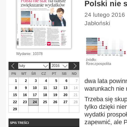
Polski nie 
24 lutego 2016
Jabłoński
Wydanie:
10378
źródło:
Rzeczpospolita
luty
2016
«
»
PN
WT
ŚR
CZ
PT
SB
ND
dwa lata powin
1
2
3
4
5
6
7
warunkach nie
8
9
10
11
12
13
14
15
16
17
18
19
20
21
Trzeba się sku
22
23
24
25
26
27
28
tylko dzięki n
29
wydatki prospo
zapewnić, ale 
SPIS TREŚCI