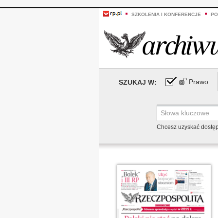
SZKOLENIA I KONFERENCJE
PO
Prawo
SZUKAJ W:
Chcesz uzyskać dostę