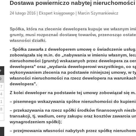
Dostawa powierniczo nabytej nieruchomości
24 lutego 2016 | Ekspert księgowego | Marcin Szymankiewicz
Spółka, która na zlecenie dewelopera kupuje we własnym imi
grunty, musi rozpoznać dostawę towarów, przenosząc ostat
własności działki.
- Spółka zawarła z deweloperem umowę o świadczenie usług
zobowiązała się m.in. do „nabywania w imieniu własnym, le
nieruchomości (grunty) wskazanych przez dewelopera za ce
dewelopera" oraz „wydania deweloperowi wszystkiego, co sp
wykonywaniem zlecenia na podstawie niniejszej umowy, w ty
własności nieruchomości na rzecz dewelopera na warunkach
D
dewelopera".
7
Z kolei deweloper na podstawie tej umowy zobowiązał się m.
14
– pisemnego wskazywania spółce nieruchomości do kupienia
21
28
– przekazywania na rzecz spółki środków finansowych niez
transakcji, tj. wadium, ceny zakupu oraz kosztów zawarcia u
wynagrodzeniem spółki);
– przejmowania własności nabytych przez spółkę nieruchom