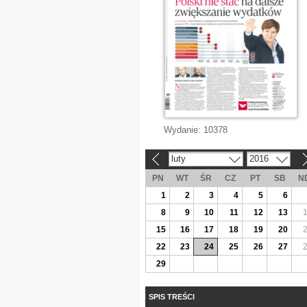
Wydanie:
10378
luty
2016
«
»
PN
WT
ŚR
CZ
PT
SB
N
1
2
3
4
5
6
8
9
10
11
12
13
15
16
17
18
19
20
22
23
24
25
26
27
29
SPIS TREŚCI