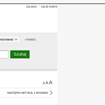
ZALOGUJ
ZAŁÓŻ KONTO
ANSOWANE
+ POMOC
A
A
A
NASTĘPNY ARTYKUŁ Z WYDANIA