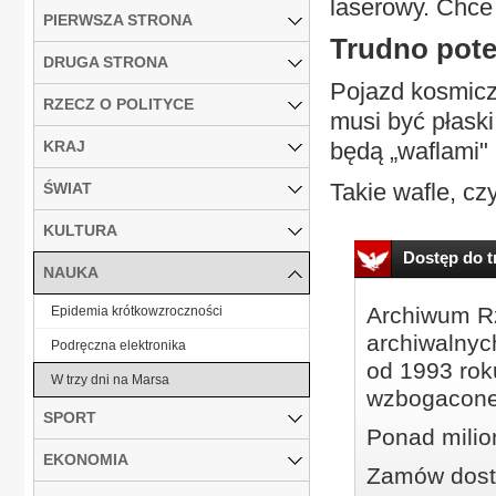
laserowy. Chce
PIERWSZA STRONA
Trudno po
DRUGA STRONA
Pojazd kosmicz
RZECZ O POLITYCE
musi być płaski
KRAJ
będą „waflami"
Takie wafle, cz
ŚWIAT
KULTURA
Dostęp do tr
NAUKA
Archiwum Rz
Epidemia krótkowzroczności
archiwalnyc
Podręczna elektronika
od 1993 roku
W trzy dni na Marsa
wzbogacone
SPORT
Ponad milio
EKONOMIA
Zamów dostę