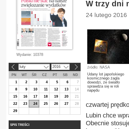
W trzy dni 
24 lutego 2016
Wydanie:
10378
luty
2016
źródło: NASA
«
»
Udany lot japońskiego
PN
WT
ŚR
CZ
PT
SB
ND
kosmicznego żagla
1
2
3
4
5
6
7
dowodzi, że światło
sprawdza się w roli
8
9
10
11
12
13
14
napędu
15
16
17
18
19
20
21
czwartej prędko
22
23
24
25
26
27
28
29
Lubin chce wpr
Obecnie stosuj
SPIS TREŚCI