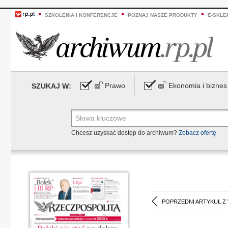
SZKOLENIA I KONFERENCJE
POZNAJ NASZE PRODUKTY
E-SKLE
Prawo
Ekonomia i biznes
SZUKAJ W:
Chcesz uzyskać dostęp do archiwum?
Zobacz ofertę
POPRZEDNI ARTYKUŁ Z