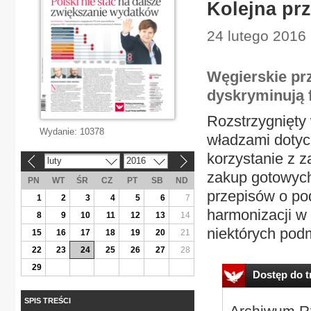
Kolejna pr
24 lutego 2016
Węgierskie pr
dyskryminują 
Rozstrzygnięty 
Wydanie:
10378
władzami dotycz
korzystanie z 
luty
2016
«
»
zakup gotowych
PN
WT
ŚR
CZ
PT
SB
ND
przepisów o po
1
2
3
4
5
6
7
harmonizacji w 
8
9
10
11
12
13
14
niektórych podm
15
16
17
18
19
20
21
22
23
24
25
26
27
28
29
Dostęp do tr
SPIS TREŚCI
Archiwum Rz