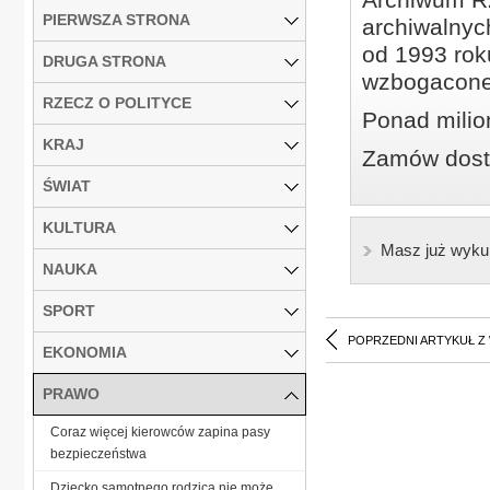
PIERWSZA STRONA
archiwalnyc
od 1993 roku
DRUGA STRONA
wzbogacone
RZECZ O POLITYCE
Ponad milio
KRAJ
Zamów dostę
ŚWIAT
KULTURA
Masz już wyku
NAUKA
SPORT
POPRZEDNI ARTYKUŁ Z
EKONOMIA
PRAWO
Coraz więcej kierowców zapina pasy
bezpieczeństwa
Dziecko samotnego rodzica nie może