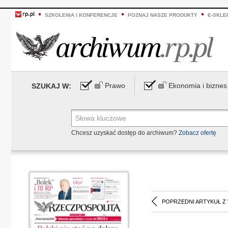
SZKOLENIA I KONFERENCJE
POZNAJ NASZE PRODUKTY
E-SKLE
Prawo
Ekonomia i biznes
SZUKAJ W:
Chcesz uzyskać dostęp do archiwum?
Zobacz ofertę
POPRZEDNI ARTYKUŁ Z