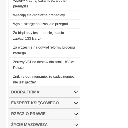
Wpierw kradną tożsamość, a potem
pieniądze
Wracają elektroniczne bransolety
Wysłał skargę na czas, ale przegrał
Za błąd przy testamencie, miasto
zapłaci 133 tys. zł
Za wcześnie na odwrót reformy procesu
karnego
Zerowy VAT od dostaw dla armii USA w
Polsce
Zniknie domniemanie, że cudzoziemiec
nie jest groźny
DOBRA FIRMA
EKSPERT KSIĘGOWEGO
RZECZ O PRAWIE
ŻYCIE MAZOWSZA