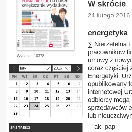
W skrócie
24 lutego 2016
energetyka
∑ Nierzetelna i
pracowników fi
Wydanie:
10378
umowy z nowym 
coraz częściej 
luty
2016
«
»
Energetyki. Urz
PN
WT
ŚR
CZ
PT
SB
ND
opublikowany f
1
2
3
4
5
6
7
internetowej U
8
9
10
11
12
13
14
odbiorcy mogą 
15
16
17
18
19
20
21
22
23
24
25
26
27
28
sprzedawców en
29
lub nieuczciwy
—ak, pap
SPIS TREŚCI