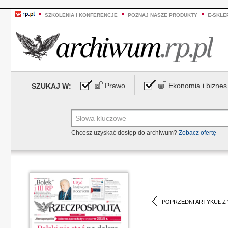
SZKOLENIA I KONFERENCJE
POZNAJ NASZE PRODUKTY
E-SKLE
Prawo
Ekonomia i biznes
SZUKAJ W:
Chcesz uzyskać dostęp do archiwum?
Zobacz ofertę
POPRZEDNI ARTYKUŁ Z