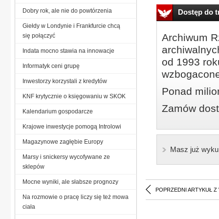
Dobry rok, ale nie do powtórzenia
Dostęp do tr
Giełdy w Londynie i Frankfurcie chcą
Archiwum Rz
się połączyć
archiwalnyc
Indata mocno stawia na innowacje
od 1993 roku
Informatyk ceni grupę
wzbogacone
Inwestorzy korzystali z kredytów
Ponad milio
KNF krytycznie o księgowaniu w SKOK
Zamów dostę
Kalendarium gospodarcze
Krajowe inwestycje pomogą Introlowi
Magazynowe zagłębie Europy
Masz już wyku
Marsy i snickersy wycofywane ze
sklepów
Mocne wyniki, ale słabsze prognozy
POPRZEDNI ARTYKUŁ Z
Na rozmowie o pracę liczy się też mowa
ciała