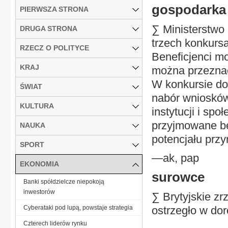
gospodarka
PIERWSZA STRONA
∑ Ministerstwo
DRUGA STRONA
trzech konkurs
RZECZ O POLITYCE
Beneficjenci mo
KRAJ
można przeznacz
W konkursie dot
ŚWIAT
nabór wniosków
KULTURA
instytucji i sp
przyjmowane bę
NAUKA
potencjału przy
SPORT
—ak, pap
EKONOMIA
surowce
Banki spółdzielcze niepokoją
inwestorów
∑ Brytyjskie z
Cyberataki pod lupą, powstaje strategia
ostrzegło w dor
Czterech liderów rynku