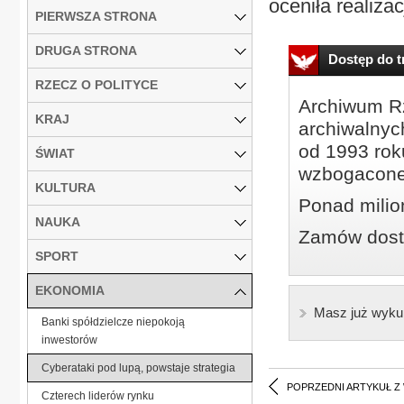
oceniła realiza
PIERWSZA STRONA
DRUGA STRONA
Dostęp do tr
RZECZ O POLITYCE
Archiwum Rz
KRAJ
archiwalnyc
od 1993 roku
ŚWIAT
wzbogacone
KULTURA
Ponad milio
NAUKA
Zamów dostę
SPORT
EKONOMIA
Masz już wyku
Banki spółdzielcze niepokoją
inwestorów
Cyberataki pod lupą, powstaje strategia
POPRZEDNI ARTYKUŁ Z
Czterech liderów rynku