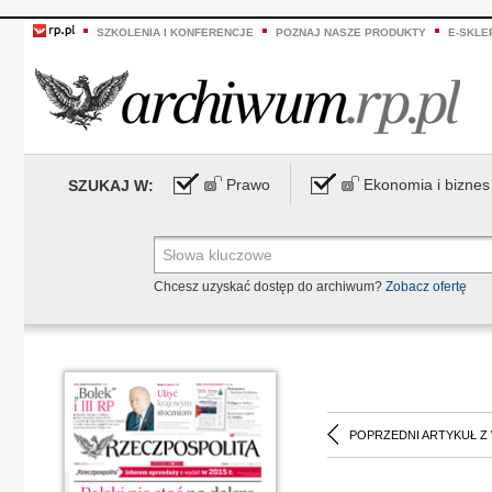
SZKOLENIA I KONFERENCJE
POZNAJ NASZE PRODUKTY
E-SKLE
Prawo
Ekonomia i biznes
SZUKAJ W:
Chcesz uzyskać dostęp do archiwum?
Zobacz ofertę
POPRZEDNI ARTYKUŁ Z