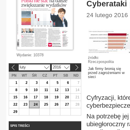
Cyberataki 
24 lutego 2016
Wydanie:
10378
źródło:
Rzeczpospolita
luty
2016
«
»
Jak firmy bronią się
przed zagrożeniami w
PN
WT
ŚR
CZ
PT
SB
ND
sieci
1
2
3
4
5
6
7
8
9
10
11
12
13
14
Cyfryzacji, któ
15
16
17
18
19
20
21
cyberbezpiecze
22
23
24
25
26
27
28
29
Na potrzebę je
ubiegłoroczny r
SPIS TREŚCI