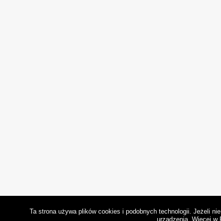
Ta strona używa plików cookies i podobnych technologii. Jeżeli n
urządzenia.
Więcej w 