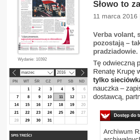
Słowo to z
11 marca 2016 |
Verba volant, 
pozostają – tak
pradziadowie. 
Wydanie:
10392
Tę odwieczną p
Renatę Krupę 
marzec
2016
«
»
tylko sieciówk
PN
WT
ŚR
CZ
PT
SB
ND
nauczka – zapi
1
2
3
4
5
6
dostawcą, partn
7
8
9
10
11
12
13
14
15
16
17
18
19
20
21
22
23
24
25
26
27
Dostęp do tr
28
29
30
31
Archiwum Rz
SPIS TREŚCI
archiwalnyc