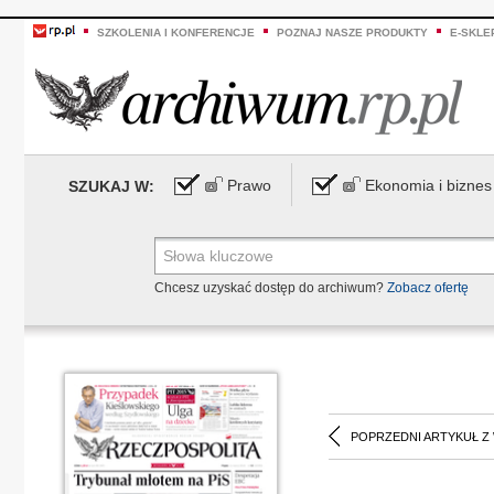
SZKOLENIA I KONFERENCJE
POZNAJ NASZE PRODUKTY
E-SKLE
Prawo
Ekonomia i biznes
SZUKAJ W:
Chcesz uzyskać dostęp do archiwum?
Zobacz ofertę
POPRZEDNI ARTYKUŁ Z