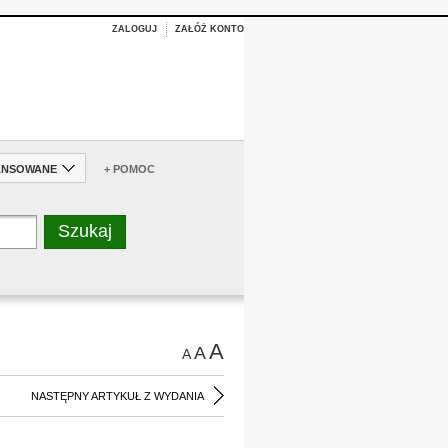
ZALOGUJ
ZAŁÓŻ KONTO
ANSOWANE
+ POMOC
A
A
A
NASTĘPNY ARTYKUŁ Z WYDANIA