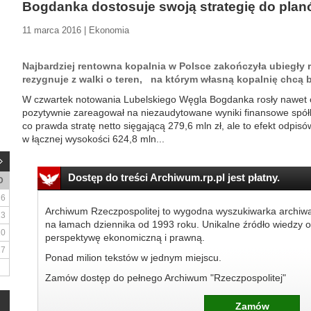
Bogdanka dostosuje swoją strategię do plan
11 marca 2016 | Ekonomia
Najbardziej rentowna kopalnia w Polsce zakończyła ubiegły r
rezygnuje z walki o teren, na którym własną kopalnię chcą 
W czwartek notowania Lubelskiego Węgla Bogdanka rosły nawet o 
pozytywnie zareagował na niezaudytowane wyniki finansowe spół
co prawda stratę netto sięgającą 279,6 mln zł, ale to efekt odpis
w łącznej wysokości 624,8 mln...
Dostęp do treści Archiwum.rp.pl jest płatny.
D
6
Archiwum Rzeczpospolitej to wygodna wyszukiwarka archiw
13
na łamach dziennika od 1993 roku. Unikalne źródło wiedzy o
20
perspektywę ekonomiczną i prawną.
27
Ponad milion tekstów w jednym miejscu.
Zamów dostęp do pełnego Archiwum "Rzeczpospolitej"
Zamów