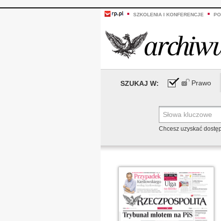
SZKOLENIA I KONFERENCJE
PO
Prawo
SZUKAJ W:
Chcesz uzyskać dostę