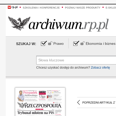
SZKOLENIA I KONFERENCJE
POZNAJ NASZE PRODUKTY
E-SKLE
Prawo
Ekonomia i biznes
SZUKAJ W:
Chcesz uzyskać dostęp do archiwum?
Zobacz ofertę
POPRZEDNI ARTYKUŁ Z