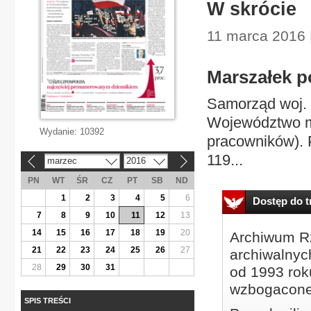
W skrócie
11 marca 2016 
Marszałek p
Samorząd woj. 
Województwo ma
Wydanie:
10392
pracowników). P
119...
marzec
2016
«
»
PN
WT
ŚR
CZ
PT
SB
ND
1
2
3
4
5
6
Dostęp do tr
7
8
9
10
11
12
13
14
15
16
17
18
19
20
Archiwum Rz
21
22
23
24
25
26
27
archiwalnyc
28
29
30
31
od 1993 roku
wzbogacone
SPIS TREŚCI