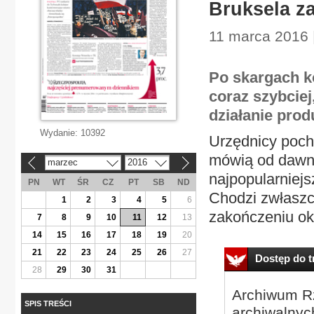
Bruksela z
11 marca 2016 
Po skargach k
coraz szybciej
działanie pro
Wydanie:
10392
Urzędnicy poch
mówią od dawna
marzec
2016
«
»
najpopularniejs
PN
WT
ŚR
CZ
PT
SB
ND
Chodzi zwłaszcz
1
2
3
4
5
6
zakończeniu ok
7
8
9
10
11
12
13
14
15
16
17
18
19
20
21
22
23
24
25
26
27
Dostęp do tr
28
29
30
31
Archiwum Rz
SPIS TREŚCI
archiwalnyc