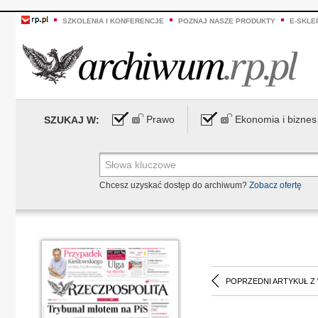
SZKOLENIA I KONFERENCJE
POZNAJ NASZE PRODUKTY
E-SKLE
Prawo
Ekonomia i biznes
SZUKAJ W:
Chcesz uzyskać dostęp do archiwum?
Zobacz ofertę
POPRZEDNI ARTYKUŁ Z