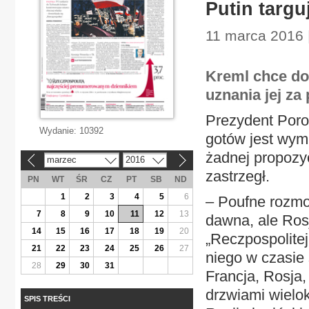
Putin targu
11 marca 2016 
Kreml chce do
uznania jej za
Prezydent Poro
Wydanie:
10392
gotów jest wymi
żadnej propozyc
marzec
2016
«
»
zastrzegł.
PN
WT
ŚR
CZ
PT
SB
ND
1
2
3
4
5
6
– Poufne rozmo
7
8
9
10
11
12
13
dawna, ale Ros
14
15
16
17
18
19
20
„Reczpospolite
21
22
23
24
25
26
27
niego w czasie
28
29
30
31
Francja, Rosja,
drzwiami wielo
SPIS TREŚCI