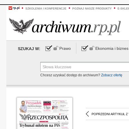
SZKOLENIA I KONFERENCJE
POZNAJ NASZE PRODUKTY
E-SKLE
Prawo
Ekonomia i biznes
SZUKAJ W:
Chcesz uzyskać dostęp do archiwum?
Zobacz ofertę
POPRZEDNI ARTYKUŁ Z