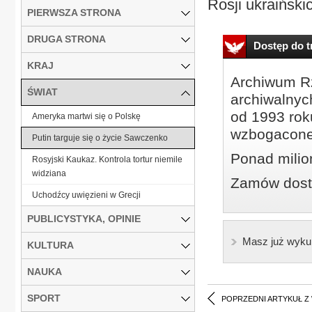
Rosji ukraiński
PIERWSZA STRONA
DRUGA STRONA
Dostęp do tr
KRAJ
Archiwum Rz
ŚWIAT
archiwalnyc
od 1993 roku
Ameryka martwi się o Polskę
wzbogacone
Putin targuje się o życie Sawczenko
Ponad milio
Rosyjski Kaukaz. Kontrola tortur niemile
widziana
Zamów dostę
Uchodźcy uwięzieni w Grecji
PUBLICYSTYKA, OPINIE
Masz już wyku
KULTURA
NAUKA
SPORT
POPRZEDNI ARTYKUŁ Z