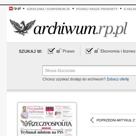
SZKOLENIA I KONFERENCJE
POZNAJ NASZE PRODUKTY
E-SKLE
Prawo
Ekonomia i biznes
SZUKAJ W:
Chcesz uzyskać dostęp do archiwum?
Zobacz ofertę
POPRZEDNI ARTYKUŁ Z