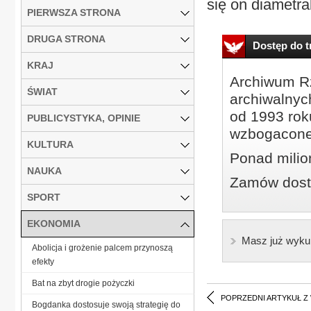
się on diametral
PIERWSZA STRONA
DRUGA STRONA
Dostęp do tr
KRAJ
Archiwum Rz
ŚWIAT
archiwalnyc
od 1993 roku
PUBLICYSTYKA, OPINIE
wzbogacone
KULTURA
Ponad milio
NAUKA
Zamów dostę
SPORT
EKONOMIA
Masz już wyku
Abolicja i grożenie palcem przynoszą
efekty
Bat na zbyt drogie pożyczki
POPRZEDNI ARTYKUŁ Z
Bogdanka dostosuje swoją strategię do