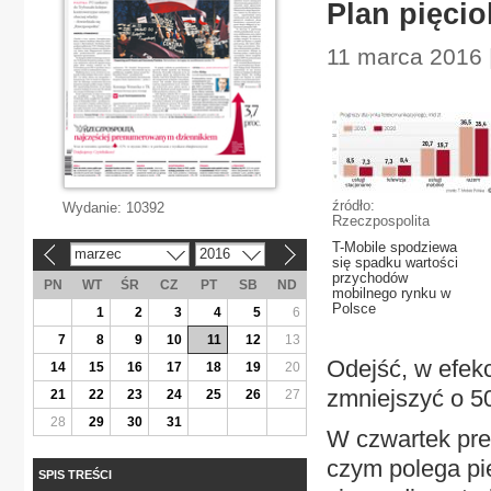
Plan pięcio
11 marca 2016 
źródło:
Wydanie:
10392
Rzeczpospolita
T-Mobile spodziewa
marzec
2016
«
»
się spadku wartości
przychodów
PN
WT
ŚR
CZ
PT
SB
ND
mobilnego rynku w
Polsce
1
2
3
4
5
6
7
8
9
10
11
12
13
Odejść, w efekc
14
15
16
17
18
19
20
zmniejszyć o 50
21
22
23
24
25
26
27
28
29
30
31
W czwartek pre
czym polega pię
SPIS TREŚCI