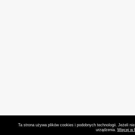
Ta strona używa plików cookies i podobnych technologii. Jeżeli n
urządzenia.
Więcej w 