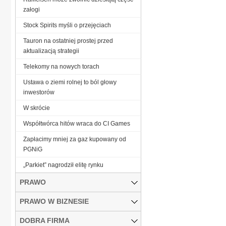
załogi
Stock Spirits myśli o przejęciach
Tauron na ostatniej prostej przed
aktualizacją strategii
Telekomy na nowych torach
Ustawa o ziemi rolnej to ból głowy
inwestorów
W skrócie
Współtwórca hitów wraca do CI Games
Zapłacimy mniej za gaz kupowany od
PGNiG
„Parkiet” nagrodził elitę rynku
PRAWO
PRAWO W BIZNESIE
DOBRA FIRMA