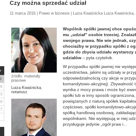
Czy można sprzedać udział
11 marca 2016 | Prawo w biznesie | Luiza Kwaśnicka Luiza Kwaśnicka
Wspólnik spółki jawnej chce opuśc
mu „udział" osobie trzeciej. Znala
swojego prawa. Nie wie jednak, czy
chociażby w przypadku spółki z og
gdzie do zbycia udziału wystarczy
udziałów
– pyta czytelnik.
W przypadku spółki jawnej nie występu
uczestnictwa, jakimi są udziały w prz
źródło: materiały
odpowiedzialnością czy akcje w przypad
D
prasowe
komandytowo-akcyjnej). Zbywalność t
6
Luiza Kwaśnicka,
wynika z mocy prawa i może być ewen
notariusz
13
spółki lub w inny sposób ograniczona,
powiązanych z naturą spółek kapitałowy
20
częściowo, spółki komandytowo-akcyjn
27
spółką handlową osobową, zakładając
wspólnikami. Nie występują w niej udzi
przysługuje jedynie „ogół praw i...