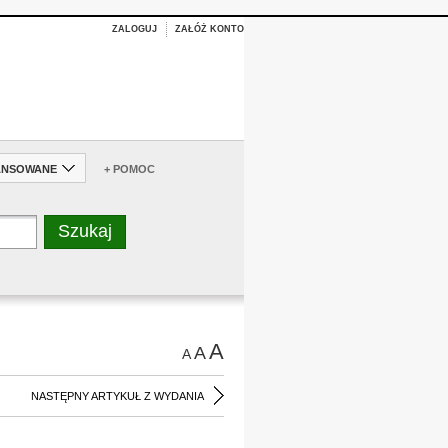
ZALOGUJ
ZAŁÓŻ KONTO
ANSOWANE
+ POMOC
A
A
A
NASTĘPNY ARTYKUŁ Z WYDANIA