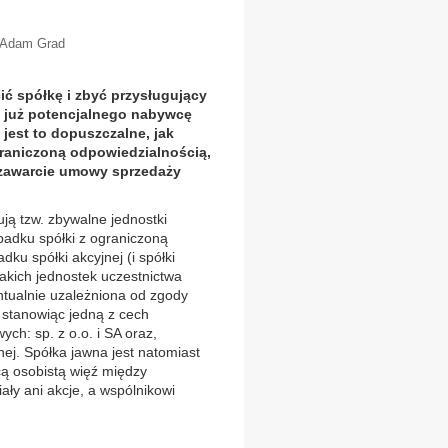
, Adam Grad
ić spółkę i zbyć przysługujący
zł już potencjalnego nabywcę
 jest to dopuszczalne, jak
raniczoną odpowiedzialnością,
 zawarcie umowy sprzedaży
ją tzw. zbywalne jednostki
ypadku spółki z ograniczoną
ku spółki akcyjnej (i spółki
akich jednostek uczestnictwa
tualnie uzależniona od zgody
 stanowiąc jedną z cech
ch: sp. z o.o. i SA oraz,
ej. Spółka jawna jest natomiast
ą osobistą więź między
ały ani akcje, a wspólnikowi