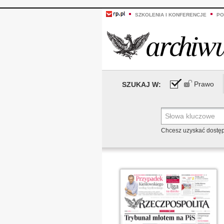
SZKOLENIA I KONFERENCJE
PO
Prawo
SZUKAJ W:
Chcesz uzyskać dostę