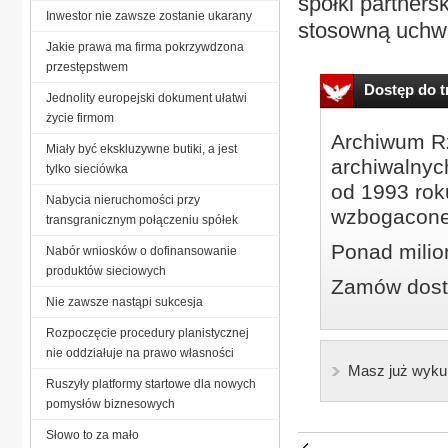
spółki partners
Inwestor nie zawsze zostanie ukarany
stosowną uchwa
Jakie prawa ma firma pokrzywdzona
przestępstwem
Dostęp do tr
Jednolity europejski dokument ułatwi
życie firmom
Archiwum Rz
Miały być ekskluzywne butiki, a jest
archiwalnyc
tylko sieciówka
od 1993 roku
Nabycia nieruchomości przy
wzbogacone
transgranicznym połączeniu spółek
Ponad milio
Nabór wniosków o dofinansowanie
produktów sieciowych
Zamów dostę
Nie zawsze nastąpi sukcesja
Rozpoczęcie procedury planistycznej
nie oddziałuje na prawo własności
Masz już wyku
Ruszyły platformy startowe dla nowych
pomysłów biznesowych
Słowo to za mało