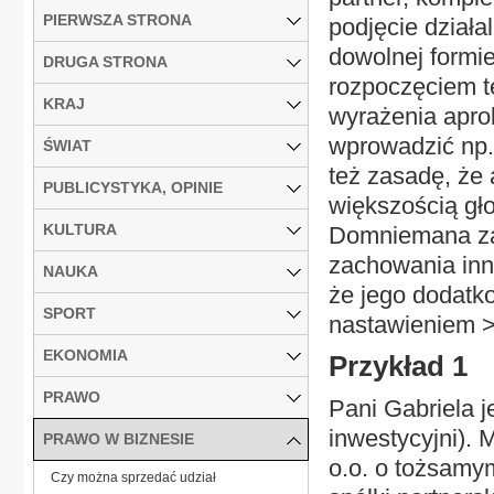
PIERWSZA STRONA
podjęcie dział
dowolnej formi
DRUGA STRONA
rozpoczęciem te
KRAJ
wyrażenia aprob
wprowadzić np.
ŚWIAT
też zasadę, że 
PUBLICYSTYKA, OPINIE
większością gł
KULTURA
Domniemana zaś
zachowania inn
NAUKA
że jego dodatk
SPORT
nastawieniem >
EKONOMIA
Przykład 1
PRAWO
Pani Gabriela j
inwestycyjni). 
PRAWO W BIZNESIE
o.o. o tożsamym
Czy można sprzedać udział