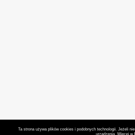
Ta strona używa plików cookies i podobnych technologii. Jeżeli n
urządzenia.
Więcej w 