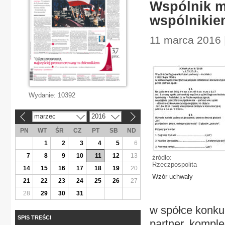
Wspólnik m
wspólnikie
11 marca 2016 
Wydanie:
10392
marzec
2016
«
»
PN
WT
ŚR
CZ
PT
SB
ND
1
2
3
4
5
6
7
8
9
10
11
12
13
źródło:
Rzeczpospolita
14
15
16
17
18
19
20
Wzór uchwały
21
22
23
24
25
26
27
28
29
30
31
w spółce konkur
SPIS TREŚCI
partner, komple