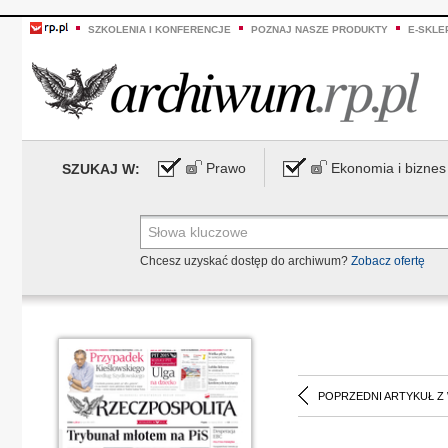
SZKOLENIA I KONFERENCJE
POZNAJ NASZE PRODUKTY
E-SKLE
Prawo
Ekonomia i biznes
SZUKAJ W:
Chcesz uzyskać dostęp do archiwum?
Zobacz ofertę
POPRZEDNI ARTYKUŁ Z